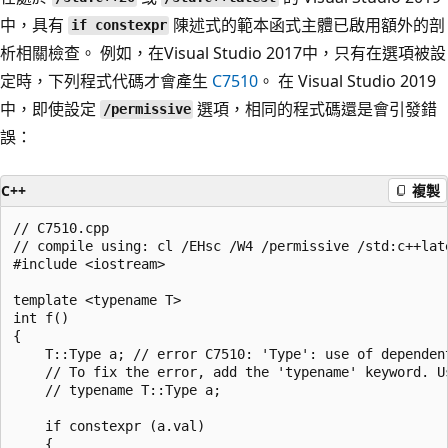
中，具有
陳述式的範本函式主體已啟用額外的剖
if constexpr
析相關檢查。 例如，在Visual Studio 2017中，只有在選項被設
定時，下列程式代碼才會產生
C7510
。 在 Visual Studio 2019
中，即使設定
選項，相同的程式碼還是會引發錯
/permissive
誤：
C++
複製
// C7510.cpp

// compile using: cl /EHsc /W4 /permissive /std:c++late
#include <iostream>

template <typename T>

int f()

{

    T::Type a; // error C7510: 'Type': use of dependen
    // To fix the error, add the 'typename' keyword. Us
    // typename T::Type a;

    if constexpr (a.val)

    {
