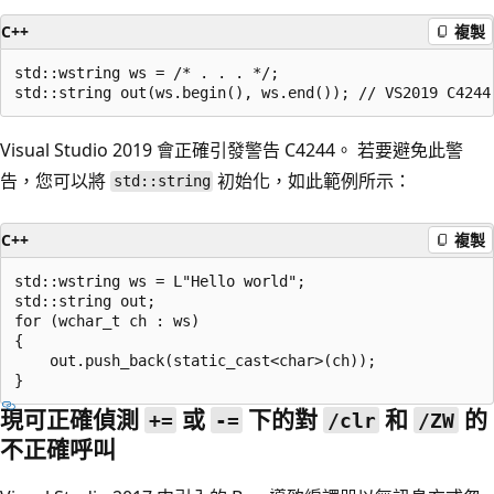
C++
複製
std::wstring ws = /* . . . */;

Visual Studio 2019 會正確引發警告 C4244。 若要避免此警
告，您可以將
初始化，如此範例所示：
std::string
C++
複製
std::wstring ws = L"Hello world";

std::string out;

for (wchar_t ch : ws)

{

    out.push_back(static_cast<char>(ch));

現可正確偵測
或
下的對
和
的
+=
-=
/clr
/ZW
不正確呼叫