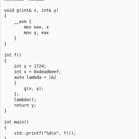
void g(int& x, int& y)

{

    __asm {

        mov eax, x

        mov y, eax

    }

}

int f()

{

    int y = 1724;

    int x = 0xdeadbeef;

    auto lambda = [&]

    {

        g(x, y);

    };

    lambda();

    return y;

}

int main()

{

    std::printf("%d\n", f());
