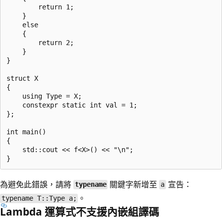
        return 1;

    }

    else

    {

        return 2;

    }

}

struct X

{

    using Type = X;

    constexpr static int val = 1;

};

int main()

{

    std::cout << f<X>() << "\n";

為避免此錯誤，請將
關鍵字新增至
宣告：
typename
a
。
typename T::Type a;
Lambda 運算式不支援內嵌組譯碼