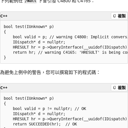
下列範例在
下會引發 C4800 和 C4165：
/Wall
C++
複製
bool test(IUnknown* p)

{

    bool valid = p; // warning C4800: Implicit convers
    IDispatch* d = nullptr;

    HRESULT hr = p->QueryInterface(__uuidof(IDispatch),
    return hr; // warning C4165: 'HRESULT' is being co
為避免上例中的警告，您可以撰寫如下的程式碼：
C++
複製
bool test(IUnknown* p)

{

    bool valid = p != nullptr; // OK

    IDispatch* d = nullptr;

    HRESULT hr = p->QueryInterface(__uuidof(IDispatch),
    return SUCCEEDED(hr);  // OK
