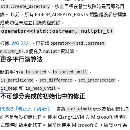
，檢查目標在發生故障時是否即為目
std::create_directory
錄。 以前，所有 ERROR_ALREADY_EXISTS 類型錯誤都會轉換
成成功但未建立目錄的程式碼。
operator<<(std::ostream, nullptr_t)
根據
LWG 2221
，已新增
operator<<(std::ostream,
以便寫入
資料流。
nullptr_t)
nullptr
更多平行演算法
新的平行版
、
、
is_sorted
is_sorted_until
、
、
、
is_partitioned
set_difference
set_intersection
和
。
is_heap
is_heap_until
不可部分完成的初始化中的修正
P0883「修正原子初始化」
會將
更改為值初始化
std::atomic
T
而不是預設初始化它。 使用 Clang/LLVM 與 Microsoft 標準程
式庫時即啟用此修正。 目前因使用 Microsoft C++ 編譯器作為