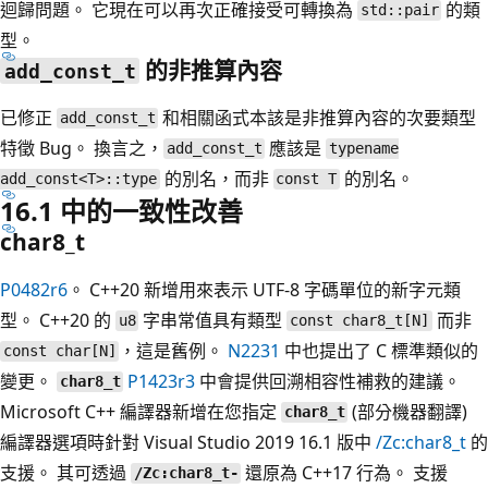
迴歸問題。 它現在可以再次正確接受可轉換為
的類
std::pair
型。
的非推算內容
add_const_t
已修正
和相關函式本該是非推算內容的次要類型
add_const_t
特徵 Bug。 換言之，
應該是
add_const_t
typename
的別名，而非
的別名。
add_const<T>::type
const T
16.1 中的一致性改善
char8_t
P0482r6
。 C++20 新增用來表示 UTF-8 字碼單位的新字元類
型。 C++20 的
字串常值具有類型
而非
u8
const char8_t[N]
，這是舊例。
N2231
中也提出了 C 標準類似的
const char[N]
變更。
P1423r3
中會提供回溯相容性補救的建議。
char8_t
Microsoft C++ 編譯器新增在您指定
(部分機器翻譯)
char8_t
編譯器選項時針對 Visual Studio 2019 16.1 版中
/Zc:char8_t
的
支援。 其可透過
還原為 C++17 行為。 支援
/Zc:char8_t-