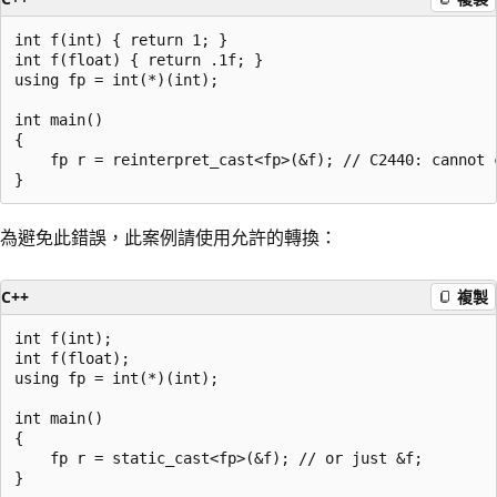
int f(int) { return 1; }

int f(float) { return .1f; }

using fp = int(*)(int);

int main()

{

    fp r = reinterpret_cast<fp>(&f); // C2440: cannot 
為避免此錯誤，此案例請使用允許的轉換：
C++
複製
int f(int);

int f(float);

using fp = int(*)(int);

int main()

{

    fp r = static_cast<fp>(&f); // or just &f;
