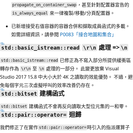
，甚至針對配置器宣告的
propagate_on_container_swap
來一律複製/移動/分頁配置器。
is_always_equal
已新增接受右值容器的容器合併和擷取成員函式的多載。
如需詳細資訊，請參閱
P0083「接合地圖和集合」
處理 =>
std::basic_istream::read
\r\n
\n
已修正為不寫入部分所提供緩衝區
std::basic_istream::read
轉存作為
至
處理的一部分。 此變更放棄 Visual
\r\n
\n
Studio 2017 15.8 中大小大於 4K 之讀取的效能優勢。 不過，避
免每個字元三次虛擬呼叫的效率改善仍存在。
建構函式
std::bitset
建構函式不會再反向讀取大型位元集的一和零。
std::bitset
迴歸
std::pair::operator=
我們修正了在實作
時引入的指派運算子
std::pair::operator=