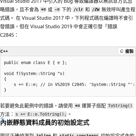
Visual Studio 2017 中引入的 Bug 導致編譯器以無訊息方式忽
略錯誤，且不會為
或
下的
和
無效呼叫產生程
+=
-=
/clr
/ZW
式碼。 在 Visual Studio 2017 中，下列程式碼在編譯時不會引
發錯誤，但在 Visual Studio 2019 中會正確引發「錯誤
C2845：
C++
複製
public enum class E { e };

void f(System::String ^s)

{

    s += E::e; // in VS2019 C2845: 'System::String ^':
若要避免此範例中的錯誤，請使用
運算子搭配
+=
ToString()
方法：
。
s += E::e.ToString();
內嵌靜態資料成員的初始設定式
現可正確偵測到
和
初始設定式內的
inline
static constexpr