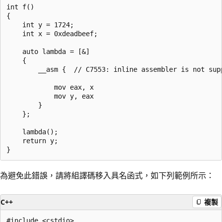
int f()

{

    int y = 1724;

    int x = 0xdeadbeef;

    auto lambda = [&]

    {

        __asm {  // C7553: inline assembler is not supp
            mov eax, x

            mov y, eax

        }

    };

    lambda();

    return y;

為避免此錯誤，請將組譯碼移入具名函式，如下列範例所示：
C++
複製
#include <cstdio>
