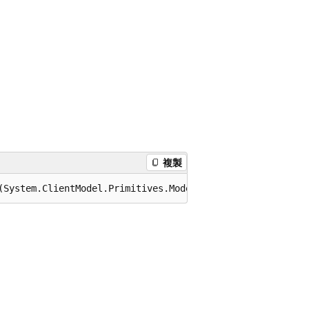
複製
(System.ClientModel.Primitives.ModelReaderWriterOptions 