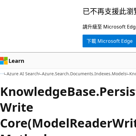
跳
跳
已不再支援此瀏
到
至
主
頁
請升級至 Microsof
要
面
下載 Microsoft Edge
內
內
容
導
覽
Learn
Azure AI Search
Azure.Search.Documents.Indexes.Models
Kn
Knowledge
Base.
Persis
Write
Core(ModelReaderWrit