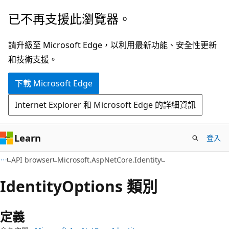
跳
跳
已不再支援此瀏覽器。
到
至
主
頁
請升級至 Microsoft Edge，以利用最新功能、安全性更新
要
面
和技術支援。
內
內
下載 Microsoft Edge
容
導
覽
Internet Explorer 和 Microsoft Edge 的詳細資訊
Learn
登入
C#
API browser
Microsoft.AspNetCore.Identity
Identity
Options 類別
定義