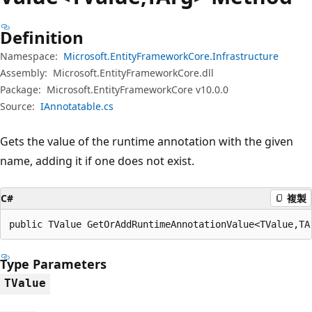
Definition
Namespace:
Microsoft.EntityFrameworkCore.Infrastructure
Assembly:
Microsoft.EntityFrameworkCore.dll
Package:
Microsoft.EntityFrameworkCore v10.0.0
Source:
IAnnotatable.cs
Gets the value of the runtime annotation with the given
name, adding it if one does not exist.
C#
複製
public TValue GetOrAddRuntimeAnnotationValue<TValue,TA
Type Parameters
TValue