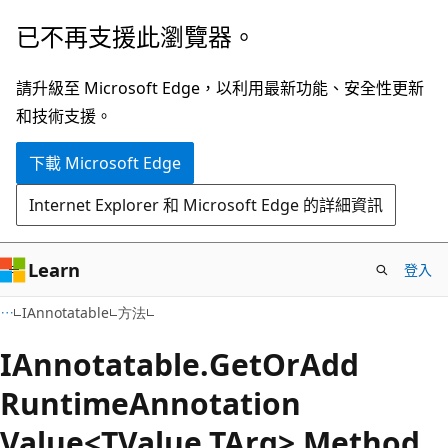
跳
跳
已不再支援此瀏覽器。
到
至
主
頁
請升級至 Microsoft Edge，以利用最新功能、安全性更新
要
面
和技術支援。
內
內
下載 Microsoft Edge
容
導
覽
Internet Explorer 和 Microsoft Edge 的詳細資訊
Learn
登入
C#
IAnnotatable
方法
IAnnotatable.
Get
OrAdd
Runtime
Annotation
Value<TValue,TArg> Method