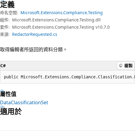
定義
命名空間:
Microsoft.Extensions.Compliance.Testing
組件:
Microsoft.Extensions.Compliance.Testing.dll
套件:
Microsoft.Extensions.Compliance.Testing v10.7.0
來源:
RedactorRequested.cs
取得編輯者所返回的資料分類。
C#
複製
public Microsoft.Extensions.Compliance.Classification.
屬性值
DataClassificationSet
適用於
閱
讀