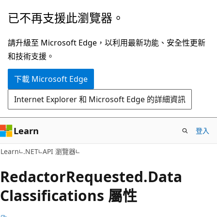
跳
跳
已不再支援此瀏覽器。
到
至
主
頁
請升級至 Microsoft Edge，以利用最新功能、安全性更新
要
面
和技術支援。
內
內
下載 Microsoft Edge
容
導
覽
Internet Explorer 和 Microsoft Edge 的詳細資訊
Learn
登入
C#
Learn
.NET
API 瀏覽器
Redactor
Requested.
Data
Classifications 屬性