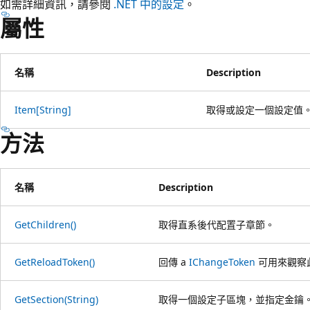
如需詳細資訊，請參閱
.NET 中的設定
。
屬性
名稱
Description
Item[String]
取得或設定一個設定值
方法
名稱
Description
GetChildren()
取得直系後代配置子章節。
GetReloadToken()
回傳 a
IChangeToken
可用來觀察
GetSection(String)
取得一個設定子區塊，並指定金鑰