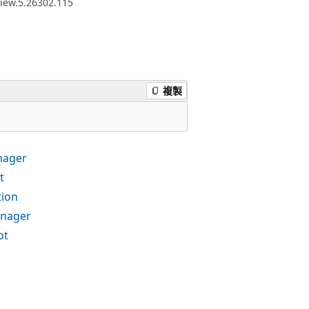
view.5.26302.115
複製
nager
t
tion
anager
ot