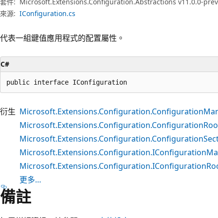
套件:
Microsoft.Extensions.Configuration.Abstractions v11.0.0-pre
來源:
IConfiguration.cs
代表一組鍵值應用程式的配置屬性。
C#
public interface IConfiguration
衍生
Microsoft.Extensions.Configuration.ConfigurationMa
Microsoft.Extensions.Configuration.ConfigurationRoo
Microsoft.Extensions.Configuration.ConfigurationSec
Microsoft.Extensions.Configuration.IConfigurationM
Microsoft.Extensions.Configuration.IConfigurationRo
更多…
備註