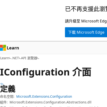
跳
跳
已不再支援此瀏
到
至
主
頁
請升級至 Microsof
要
面
下載 Microsoft Edge
內
內
容
導
覽
Learn
Learn
.NET
API 瀏覽器
IConfiguration 介面
定義
命名空間:
Microsoft.Extensions.Configuration
組件:
Microsoft.Extensions.Configuration.Abstractions.dll