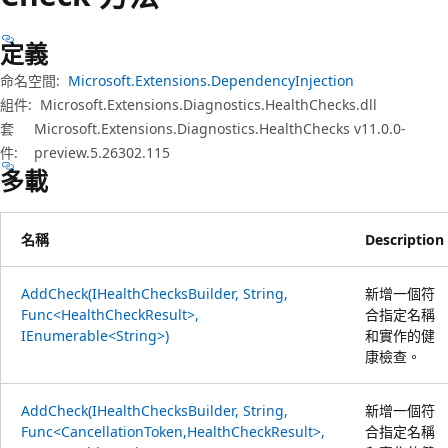
定義
命名空間:
Microsoft.Extensions.DependencyInjection
組件:
Microsoft.Extensions.Diagnostics.HealthChecks.dll
套
Microsoft.Extensions.Diagnostics.HealthChecks v11.0.0-
件:
preview.5.26302.115
多載
名稱
Description
AddCheck(IHealthChecksBuilder, String,
新增一個符
Func<HealthCheckResult>,
合指定名稱
IEnumerable<String>)
和實作的健
康檢查。
AddCheck(IHealthChecksBuilder, String,
新增一個符
Func<CancellationToken,HealthCheckResult>,
合指定名稱