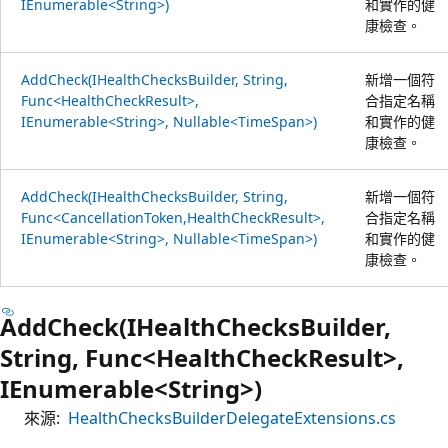
IEnumerable<String>)
和實作的健
康檢查。
AddCheck(IHealthChecksBuilder, String,
新增一個符
Func<HealthCheckResult>,
合指定名稱
IEnumerable<String>, Nullable<TimeSpan>)
和實作的健
康檢查。
AddCheck(IHealthChecksBuilder, String,
新增一個符
Func<CancellationToken,HealthCheckResult>,
合指定名稱
IEnumerable<String>, Nullable<TimeSpan>)
和實作的健
康檢查。
AddCheck(IHealthChecksBuilder,
String, Func<HealthCheckResult>,
IEnumerable<String>)
來源:
HealthChecksBuilderDelegateExtensions.cs