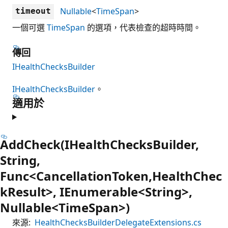
Nullable
<
TimeSpan
>
timeout
一個可選
TimeSpan
的選項，代表檢查的超時時間。
傳回
IHealthChecksBuilder
IHealthChecksBuilder
。
適用於
AddCheck(IHealthChecksBuilder,
String,
Func<CancellationToken,HealthChec
kResult>, IEnumerable<String>,
Nullable<TimeSpan>)
來源:
HealthChecksBuilderDelegateExtensions.cs