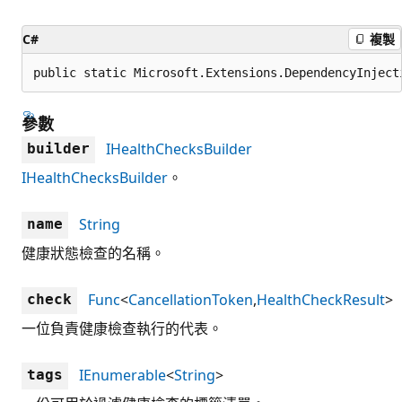
C#
複製
public static Microsoft.Extensions.DependencyInject
參數
IHealthChecksBuilder
builder
IHealthChecksBuilder
。
String
name
健康狀態檢查的名稱。
Func
<
CancellationToken
,
HealthCheckResult
>
check
一位負責健康檢查執行的代表。
IEnumerable
<
String
>
tags