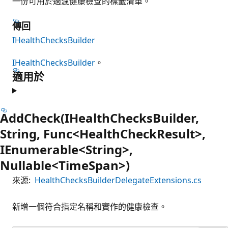
一份可用於過濾健康檢查的標籤清單。
傳回
IHealthChecksBuilder
IHealthChecksBuilder
。
適用於
AddCheck(IHealthChecksBuilder,
String, Func<HealthCheckResult>,
IEnumerable<String>,
Nullable<TimeSpan>)
來源:
HealthChecksBuilderDelegateExtensions.cs
新增一個符合指定名稱和實作的健康檢查。