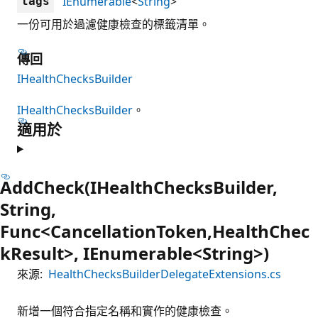
IEnumerable
<
String
>
tags
一份可用於過濾健康檢查的標籤清單。
傳回
IHealthChecksBuilder
IHealthChecksBuilder
。
適用於
AddCheck(IHealthChecksBuilder,
String,
Func<CancellationToken,HealthChec
kResult>, IEnumerable<String>)
來源:
HealthChecksBuilderDelegateExtensions.cs
新增一個符合指定名稱和實作的健康檢查。