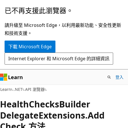
跳
跳
已不再支援此瀏覽器。
到
至
主
頁
請升級至 Microsoft Edge，以利用最新功能、安全性更新
要
面
和技術支援。
內
內
下載 Microsoft Edge
容
導
覽
Internet Explorer 和 Microsoft Edge 的詳細資訊
Learn
登入
C#
Learn
.NET
API 瀏覽器
Health
Checks
Builder
Delegate
Extensions.
Add
Check 方法