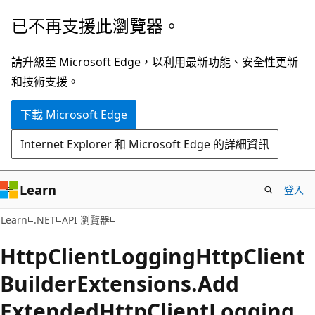
跳
跳
已不再支援此瀏覽器。
到
至
主
頁
請升級至 Microsoft Edge，以利用最新功能、安全性更新
要
面
和技術支援。
內
內
下載 Microsoft Edge
容
導
覽
Internet Explorer 和 Microsoft Edge 的詳細資訊
Learn
登入
C#
Learn
.NET
API 瀏覽器
Http
Client
Logging
Http
Client
Builder
Extensions.
Add
Extended
Http
Client
Logging