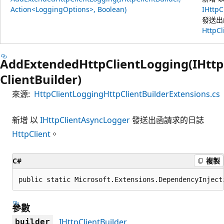
Action<LoggingOptions>, Boolean)
IHttpC
發送出
HttpCl
AddExtendedHttpClientLogging(IHttp
ClientBuilder)
來源:
HttpClientLoggingHttpClientBuilderExtensions.cs
新增 以
IHttpClientAsyncLogger
發送出函請求的日誌
HttpClient
。
C#
複製
public static Microsoft.Extensions.DependencyInject
參數
IHttpClientBuilder
builder