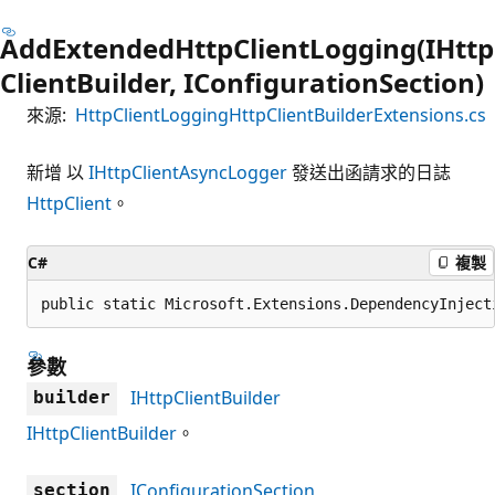
AddExtendedHttpClientLogging(IHttp
ClientBuilder, IConfigurationSection)
來源:
HttpClientLoggingHttpClientBuilderExtensions.cs
新增 以
IHttpClientAsyncLogger
發送出函請求的日誌
HttpClient
。
C#
複製
public static Microsoft.Extensions.DependencyInject
參數
IHttpClientBuilder
builder
IHttpClientBuilder
。
IConfigurationSection
section