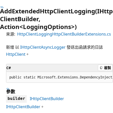
AddExtendedHttpClientLogging(IHttp
ClientBuilder,
Action<LoggingOptions>)
來源:
HttpClientLoggingHttpClientBuilderExtensions.cs
新增 以
IHttpClientAsyncLogger
發送出函請求的日誌
HttpClient
。
C#
複製
public static Microsoft.Extensions.DependencyInject
參數
IHttpClientBuilder
builder
IHttpClientBuilder
。