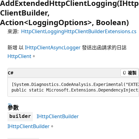
AddExtendedHttpClientLogging(IHttp
ClientBuilder,
Action<LoggingOptions>, Boolean)
來源:
HttpClientLoggingHttpClientBuilderExtensions.cs
新增 以
IHttpClientAsyncLogger
發送出函請求的日誌
HttpClient
。
C#
複製
[System.Diagnostics.CodeAnalysis.Experimental("EXTE
public static Microsoft.Extensions.DependencyInject
參數
IHttpClientBuilder
builder
IHttpClientBuilder
。