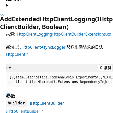
AddExtendedHttpClientLogging(IHttp
ClientBuilder, Boolean)
來源:
HttpClientLoggingHttpClientBuilderExtensions.cs
新增 以
IHttpClientAsyncLogger
發送出函請求的日誌
HttpClient
。
C#
複製
[System.Diagnostics.CodeAnalysis.Experimental("EXTE
public static Microsoft.Extensions.DependencyInject
參數
IHttpClientBuilder
builder
IHttpClientBuilder
。