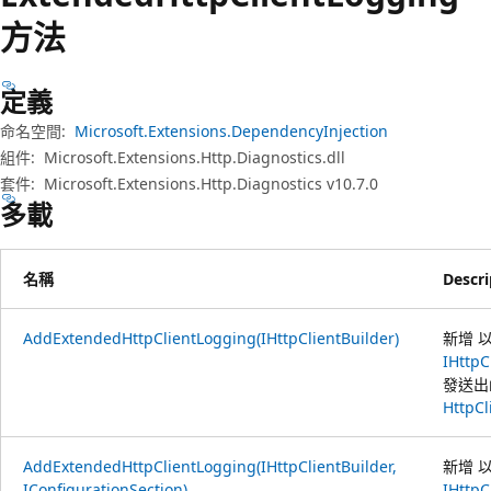
方法
定義
命名空間:
Microsoft.Extensions.DependencyInjection
組件:
Microsoft.Extensions.Http.Diagnostics.dll
套件:
Microsoft.Extensions.Http.Diagnostics v10.7.0
多載
名稱
Descri
AddExtendedHttpClientLogging(IHttpClientBuilder)
新增 
IHttpC
發送出
HttpCl
AddExtendedHttpClientLogging(IHttpClientBuilder,
新增 
IConfigurationSection)
IHttpC