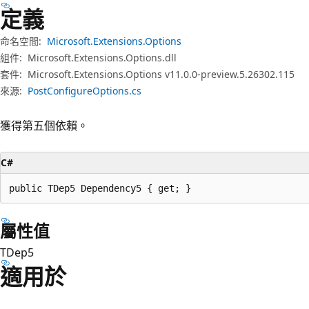
定義
命名空間:
Microsoft.Extensions.Options
組件:
Microsoft.Extensions.Options.dll
套件:
Microsoft.Extensions.Options v11.0.0-preview.5.26302.115
來源:
PostConfigureOptions.cs
獲得第五個依賴。
C#
public TDep5 Dependency5 { get; }
屬性值
TDep5
適用於