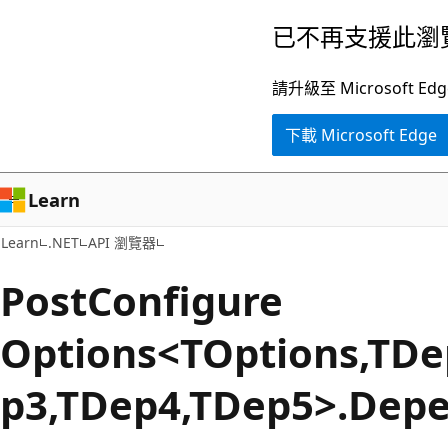
跳
跳
已不再支援此瀏
到
至
主
頁
請升級至 Microsof
要
面
下載 Microsoft Edge
內
內
容
導
覽
Learn
Learn
.NET
API 瀏覽器
Post
Configure
Options<TOptions,TDe
p3,TDep4,TDep5>.De