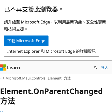
跳
跳
已不再支援此瀏覽器。
到
至
主
頁
請升級至 Microsoft Edge，以利用最新功能、安全性更新
要
面
和技術支援。
內
內
下載 Microsoft Edge
容
導
覽
Internet Explorer 和 Microsoft Edge 的詳細資訊
Learn
登入
C#
Microsoft.Maui.Controls
Element
方法
Element.
On
Parent
Changed
方法