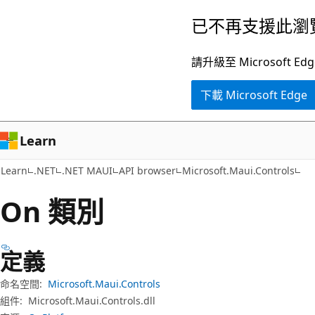
跳
跳
已不再支援此瀏
到
至
主
頁
請升級至 Microsof
要
面
下載 Microsoft Edge
內
內
容
導
覽
Learn
Learn
.NET
.NET MAUI
API browser
Microsoft.Maui.Controls
On 類別
定義
命名空間:
Microsoft.Maui.Controls
組件:
Microsoft.Maui.Controls.dll