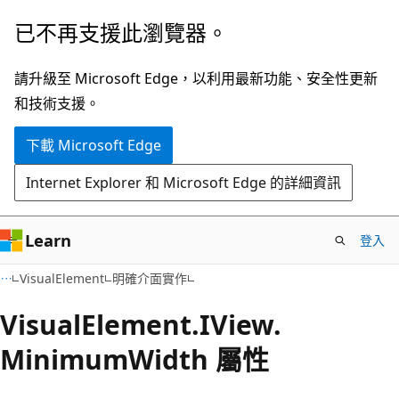
跳
跳
已不再支援此瀏覽器。
到
至
主
頁
請升級至 Microsoft Edge，以利用最新功能、安全性更新
要
面
和技術支援。
內
內
下載 Microsoft Edge
容
導
覽
Internet Explorer 和 Microsoft Edge 的詳細資訊
Learn
登入
C#
VisualElement
明確介面實作
Visual
Element.
IView.
Minimum
Width 屬性