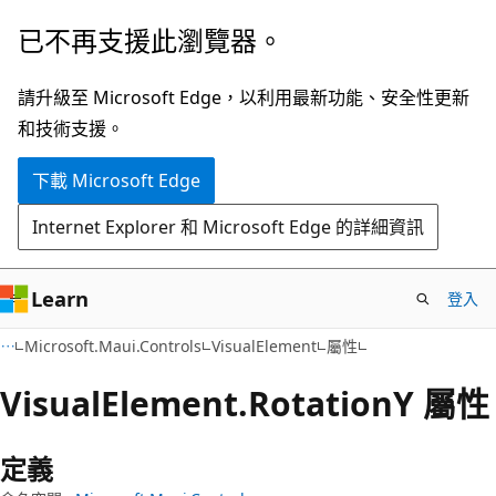
跳
跳
已不再支援此瀏覽器。
到
至
主
頁
請升級至 Microsoft Edge，以利用最新功能、安全性更新
要
面
和技術支援。
內
內
下載 Microsoft Edge
容
導
覽
Internet Explorer 和 Microsoft Edge 的詳細資訊
Learn
登入
C#
Microsoft.Maui.Controls
VisualElement
屬性
Visual
Element.
RotationY 屬性
定義