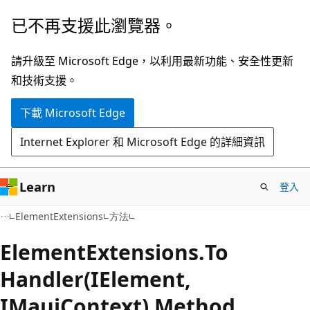
跳
跳
已不再支援此瀏覽器。
到
至
主
頁
請升級至 Microsoft Edge，以利用最新功能、安全性更新
要
面
和技術支援。
內
內
下載 Microsoft Edge
容
導
覽
Internet Explorer 和 Microsoft Edge 的詳細資訊
Learn
登入
C#
ElementExtensions
方法
Element
Extensions.
To
Handler(IElement,
IMauiContext) Method