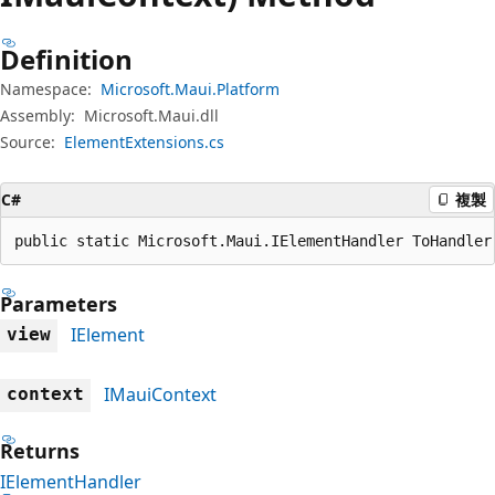
Definition
Namespace:
Microsoft.Maui.Platform
Assembly:
Microsoft.Maui.dll
Source:
ElementExtensions.cs
C#
複製
public static Microsoft.Maui.IElementHandler ToHandler
Parameters
IElement
view
IMauiContext
context
Returns
IElementHandler