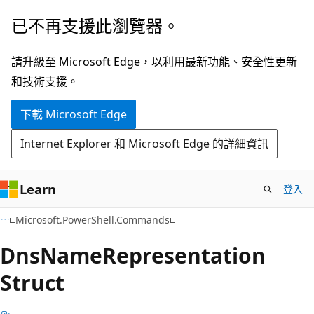
跳
跳
已不再支援此瀏覽器。
到
至
主
頁
請升級至 Microsoft Edge，以利用最新功能、安全性更新
要
面
和技術支援。
內
內
下載 Microsoft Edge
容
導
覽
Internet Explorer 和 Microsoft Edge 的詳細資訊
Learn
登入
C++
Microsoft.PowerShell.Commands
Dns
Name
Representation
Struct