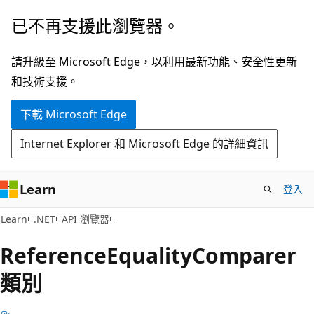
跳
跳
已不再支援此瀏覽器。
到
至
主
頁
請升級至 Microsoft Edge，以利用最新功能、安全性更新
要
面
和技術支援。
內
內
下載 Microsoft Edge
容
導
覽
Internet Explorer 和 Microsoft Edge 的詳細資訊
Learn
登入
C#
Learn
.NET
API 瀏覽器
Reference
Equality
Comparer
類別