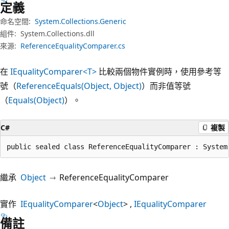
定義
命名空間:
System.Collections.Generic
組件:
System.Collections.dll
來源:
ReferenceEqualityComparer.cs
在
IEqualityComparer<T>
比較兩個物件實例時，使用參考等
號（
ReferenceEquals(Object, Object)
）而非值等號
（
Equals(Object)
）。
C#
複製
public sealed class ReferenceEqualityComparer : System
繼承
Object
ReferenceEqualityComparer
實作
IEqualityComparer
<
Object
>
IEqualityComparer
備註