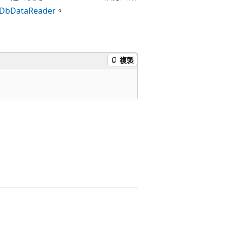
DbDataReader
。
複製