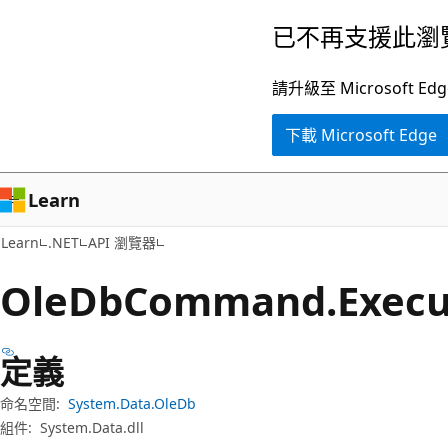
跳
跳
已不再支援此瀏
到
至
主
頁
請升級至 Microsof
要
面
下載 Microsoft Edge
內
內
容
導
覽
Learn
Learn
.NET
API 瀏覽器
Ole
DbCommand.
Exec
定義
命名空間:
System.Data.OleDb
組件:
System.Data.dll