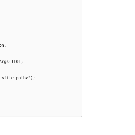
n.

rgs()[0];

<file path>");
