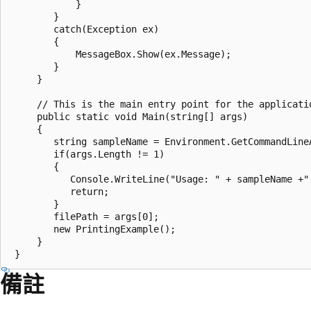
            }

        } 

        catch(Exception ex) 

        { 

            MessageBox.Show(ex.Message);

        }

     }

     // This is the main entry point for the applicatio
     public static void Main(string[] args) 

     {

        string sampleName = Environment.GetCommandLineA
        if(args.Length != 1)

        {

           Console.WriteLine("Usage: " + sampleName +" 
           return;

        }

        filePath = args[0];

        new PrintingExample();

     }

備註