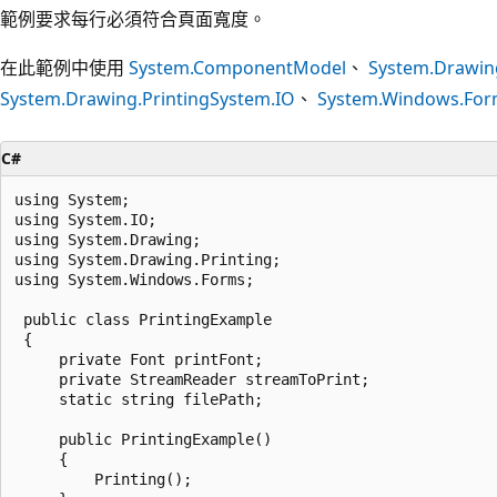
範例要求每行必須符合頁面寬度。
在此範例中使用
System.ComponentModel
、
System.Drawin
System.Drawing.Printing
System.IO
、
System.Windows.For
C#
using System;

using System.IO;

using System.Drawing;

using System.Drawing.Printing;

using System.Windows.Forms;

 public class PrintingExample 

 {

     private Font printFont;

     private StreamReader streamToPrint;

     static string filePath;

     public PrintingExample() 

     {

         Printing();
