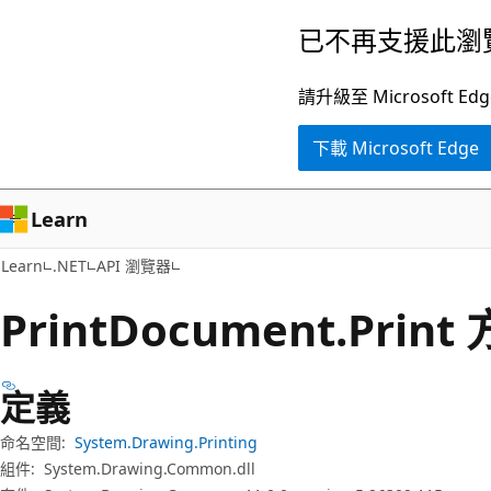
跳
跳
已不再支援此瀏
到
至
主
頁
請升級至 Microsof
要
面
下載 Microsoft Edge
內
內
容
導
覽
Learn
Learn
.NET
API 瀏覽器
Print
Document.
Print
定義
命名空間:
System.Drawing.Printing
組件:
System.Drawing.Common.dll