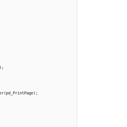
;



r(pd_PrintPage);
