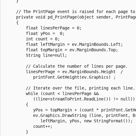
     }

     // The PrintPage event is raised for each page to 
     private void pd_PrintPage(object sender, PrintPage
     {

         float linesPerPage = 0;

         float yPos =  0;

         int count = 0;

         float leftMargin = ev.MarginBounds.Left;

         float topMargin = ev.MarginBounds.Top;

         String line=null;

         // Calculate the number of lines per page.

         linesPerPage = ev.MarginBounds.Height  / 

            printFont.GetHeight(ev.Graphics) ;

         // Iterate over the file, printing each line.

         while (count < linesPerPage && 

            ((line=streamToPrint.ReadLine()) != null)) 
         {

            yPos = topMargin + (count * printFont.GetHe
            ev.Graphics.DrawString (line, printFont, Br
               leftMargin, yPos, new StringFormat());

            count++;

         }
