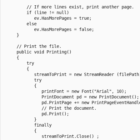
         // If more lines exist, print another page.

         if (line != null) 

            ev.HasMorePages = true;

         else 

            ev.HasMorePages = false;

     }

     // Print the file.

     public void Printing()

     {

         try 

         {

            streamToPrint = new StreamReader (filePath)
            try 

            {

               printFont = new Font("Arial", 10);

               PrintDocument pd = new PrintDocument(); 
               pd.PrintPage += new PrintPageEventHandle
               // Print the document.

               pd.Print();

            } 

            finally 

            {

               streamToPrint.Close() ;
