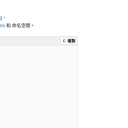
g
、
ms
和 命名空間。
複製