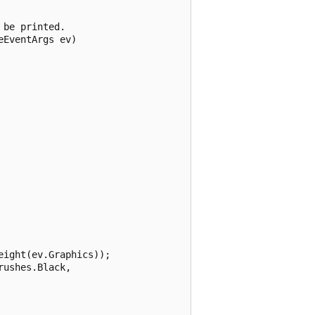
be printed.

EventArgs ev) 



ight(ev.Graphics));

ushes.Black, 
