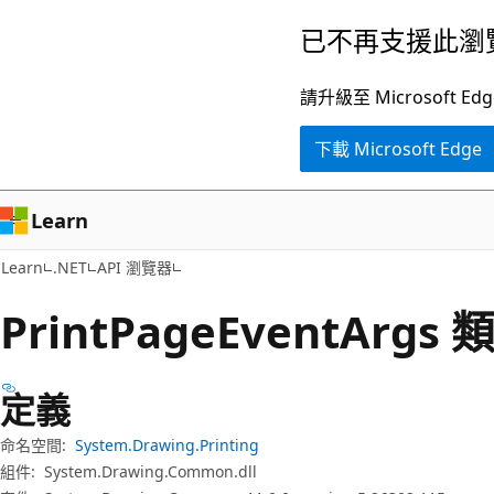
跳
跳
已不再支援此瀏
到
至
主
頁
請升級至 Microsof
要
面
下載 Microsoft Edge
內
內
容
導
覽
Learn
Learn
.NET
API 瀏覽器
Print
Page
Event
Args 
定義
命名空間:
System.Drawing.Printing
組件:
System.Drawing.Common.dll