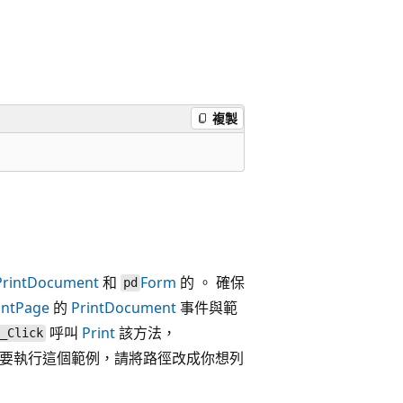
複製
PrintDocument
和
Form
的 。 確保
pd
intPage
的
PrintDocument
事件與範
呼叫
Print
該方法，
n_Click
案。 要執行這個範例，請將路徑改成你想列