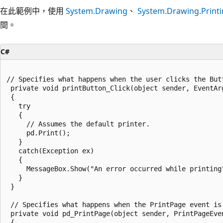
在此範例中，使用
System.Drawing
、
System.Drawing.Print
間。
C#
// Specifies what happens when the user clicks the Butt
 private void printButton_Click(object sender, EventArg
 {

   try 

   {

     // Assumes the default printer.

     pd.Print();

   }  

   catch(Exception ex) 

   {

     MessageBox.Show("An error occurred while printing"
   }

 }

 // Specifies what happens when the PrintPage event is 
 private void pd_PrintPage(object sender, PrintPageEven
 {      
