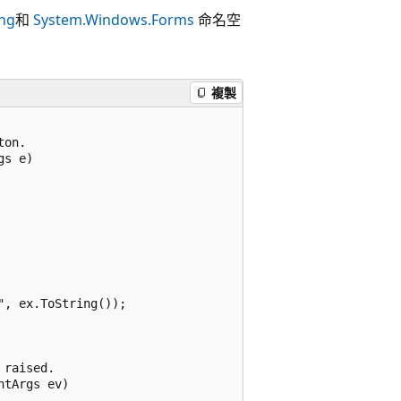
ing
和
System.Windows.Forms
命名空
複製
on.

s e) 

, ex.ToString());

raised.

tArgs ev) 
