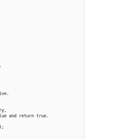


ve.

y,

ue and return true.

;
