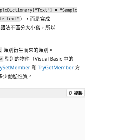
pleDictionary["Text"] = "Sample
），而是寫成
le text"
個語法不區分大小寫，所以
類別衍生而來的類別。
t
型別的物件（Visual Basic 中的
t>
rySetMember
和
TryGetMember
方
多少動態性質。
複製