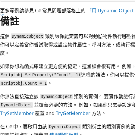
更多範例請參見 C# 常見問題部落格上的
「用 Dynamic Obje
備註
這個
類別讓你能定義可以對動態物件執行哪些操
DynamicObject
你可以定義當你嘗試取得或設定物件屬性、呼叫方法，或執行標
麼。
如果你想為函式庫建立更方便的協定，這堂課會很有用。 例如
這樣的語法，你可以提供
Scriptobj.SetProperty("Count", 1)
。
scriptobj.Count = 1
你無法直接建立該
類別的實例。 要實作動態行
DynamicObject
並覆蓋必要的方法。 例如，如果你只需要設定
DynamicObject
TrySetMember
覆蓋 and
TryGetMember
方法。
在 C# 中，要啟用由該
類別衍生的類別實例的
DynamicObject
如需詳細資訊，請參閱
使用動態類型
。