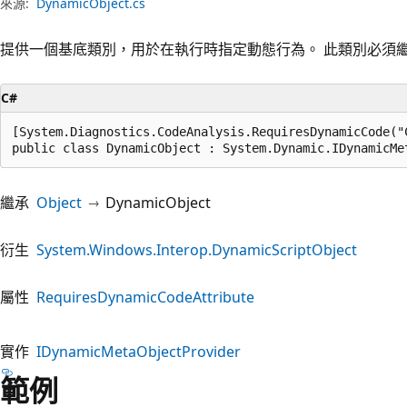
來源:
DynamicObject.cs
提供一個基底類別，用於在執行時指定動態行為。 此類別必須
C#
[System.Diagnostics.CodeAnalysis.RequiresDynamicCode("
public class DynamicObject : System.Dynamic.IDynamicMe
繼承
Object
DynamicObject
衍生
System.Windows.Interop.DynamicScriptObject
屬性
RequiresDynamicCodeAttribute
實作
IDynamicMetaObjectProvider
範例