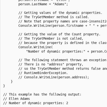
        person.LastName = "Adams";

        // Getting values of the dynamic properties.

        // The TryGetMember method is called.

        // Note that property names are case-insensitiv
        Console.WriteLine(person.firstname + " " + pers
        // Getting the value of the Count property.

        // The TryGetMember is not called,

        // because the property is defined in the class
        Console.WriteLine(

            "Number of dynamic properties:" + person.Co
        // The following statement throws an exception 
        // There is no "address" property,

        // so the TryGetMember method returns false and
        // RuntimeBinderException.

        // Console.WriteLine(person.address);

    }

}

// This example has the following output:

// Ellen Adams
