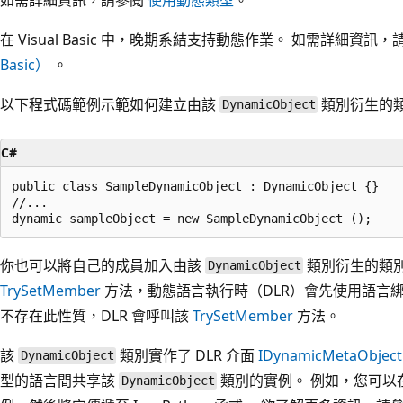
在 Visual Basic 中，晚期系結支持動態作業。 如需詳細資訊
Basic）
。
以下程式碼範例示範如何建立由該
類別衍生的
DynamicObject
C#
public class SampleDynamicObject : DynamicObject {}

//...

你也可以將自己的成員加入由該
類別衍生的類別
DynamicObject
TrySetMember
方法，動態語言執行時（DLR）會先使用語言
不存在此性質，DLR 會呼叫該
TrySetMember
方法。
該
類別實作了 DLR 介面
IDynamicMetaObject
DynamicObject
型的語言間共享該
類別的實例。 例如，您可以在
DynamicObject