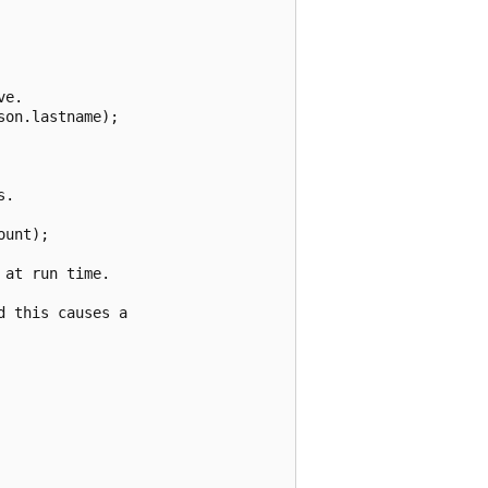
e.

on.lastname);

.

unt);

at run time.

 this causes a
