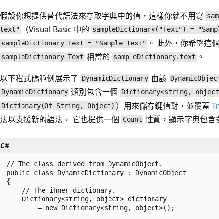
假設你想提供替代語法來存取字典中的值，這樣你就不用寫
sam
（Visual Basic 中的
text"
sampleDictionary("Text") = "Samp
。 此外，你希望這
sampleDictionary.Text = "Sample text"
相當於
。
sampleDictionary.Text
sampleDictionary.text
以下程式碼範例展示了
由該
DynamicDictionary
DynamicObjec
類別包含一個
DynamicDictionary
Dictionary<string, objec
）用來儲存鍵值對，並覆蓋
T
Dictionary(Of String, Object)
法以支援新的語法。 它也提供一個
性質，顯示字典包含
Count
C#
// The class derived from DynamicObject.

public class DynamicDictionary : DynamicObject

{

    // The inner dictionary.

    Dictionary<string, object> dictionary

        = new Dictionary<string, object>();
