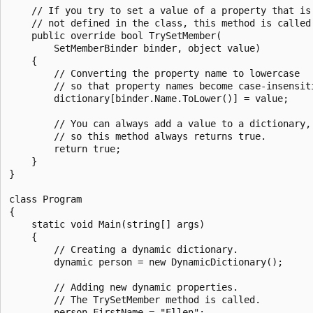
    // If you try to set a value of a property that is

    // not defined in the class, this method is called.
    public override bool TrySetMember(

        SetMemberBinder binder, object value)

    {

        // Converting the property name to lowercase

        // so that property names become case-insensiti
        dictionary[binder.Name.ToLower()] = value;

        // You can always add a value to a dictionary,

        // so this method always returns true.

        return true;

    }

}

class Program

{

    static void Main(string[] args)

    {

        // Creating a dynamic dictionary.

        dynamic person = new DynamicDictionary();

        // Adding new dynamic properties.

        // The TrySetMember method is called.

        person.FirstName = "Ellen";
