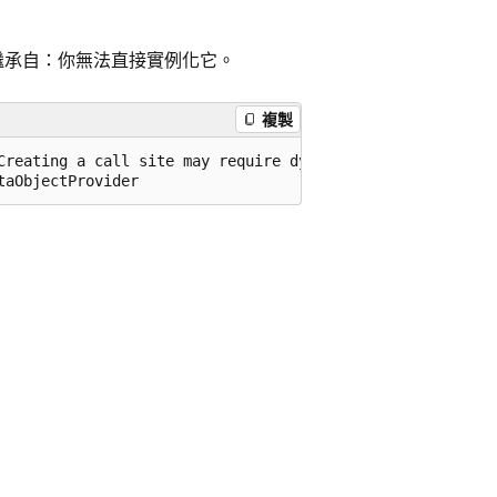
繼承自：你無法直接實例化它。
複製
Creating a call site may require dynamic code generation.
taObjectProvider