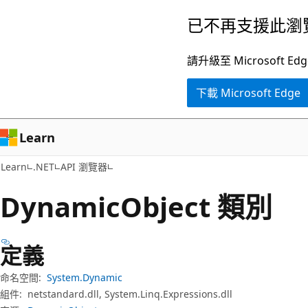
跳
跳
已不再支援此瀏
到
至
主
頁
請升級至 Microsof
要
面
下載 Microsoft Edge
內
內
容
導
覽
Learn
Learn
.NET
API 瀏覽器
Dynamic
Object 類別
定義
命名空間:
System.Dynamic
組件:
netstandard.dll, System.Linq.Expressions.dll