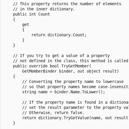
    // This property returns the number of elements

    // in the inner dictionary.

    public int Count

    {

        get

        {

            return dictionary.Count;

        }

    }

    // If you try to get a value of a property

    // not defined in the class, this method is called.
    public override bool TryGetMember(

        GetMemberBinder binder, out object result)

    {

        // Converting the property name to lowercase

        // so that property names become case-insensiti
        string name = binder.Name.ToLower();

        // If the property name is found in a dictionar
        // set the result parameter to the property val
        // Otherwise, return false.

        return dictionary.TryGetValue(name, out result)
    }
