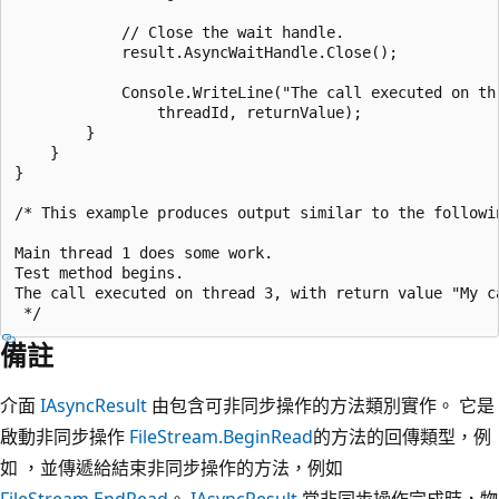
            // Close the wait handle.

            result.AsyncWaitHandle.Close();

            Console.WriteLine("The call executed on th
                threadId, returnValue);

        }

    }

}

/* This example produces output similar to the followin
Main thread 1 does some work.

Test method begins.

The call executed on thread 3, with return value "My ca
備註
介面
IAsyncResult
由包含可非同步操作的方法類別實作。 它是
啟動非同步操作
FileStream.BeginRead
的方法的回傳類型，例
如 ，並傳遞給結束非同步操作的方法，例如
FileStream.EndRead
。
IAsyncResult
當非同步操作完成時，物