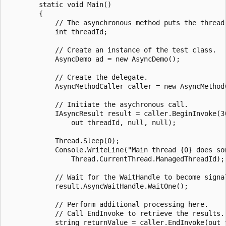
        static void Main()

        {

            // The asynchronous method puts the thread 
            int threadId;

            // Create an instance of the test class.

            AsyncDemo ad = new AsyncDemo();

            // Create the delegate.

            AsyncMethodCaller caller = new AsyncMethodC
            // Initiate the asychronous call.

            IAsyncResult result = caller.BeginInvoke(30
                out threadId, null, null);

            Thread.Sleep(0);

            Console.WriteLine("Main thread {0} does som
                Thread.CurrentThread.ManagedThreadId);

            // Wait for the WaitHandle to become signal
            result.AsyncWaitHandle.WaitOne();

            // Perform additional processing here.

            // Call EndInvoke to retrieve the results.

            string returnValue = caller.EndInvoke(out t