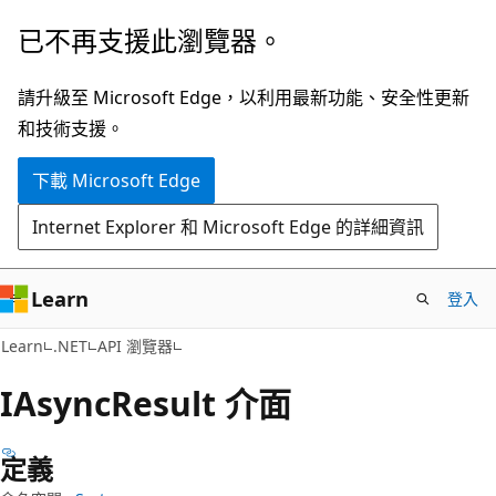
跳
跳
已不再支援此瀏覽器。
到
至
主
頁
請升級至 Microsoft Edge，以利用最新功能、安全性更新
要
面
和技術支援。
內
內
下載 Microsoft Edge
容
導
覽
Internet Explorer 和 Microsoft Edge 的詳細資訊
Learn
登入
C#
Learn
.NET
API 瀏覽器
IAsync
Result 介面
定義