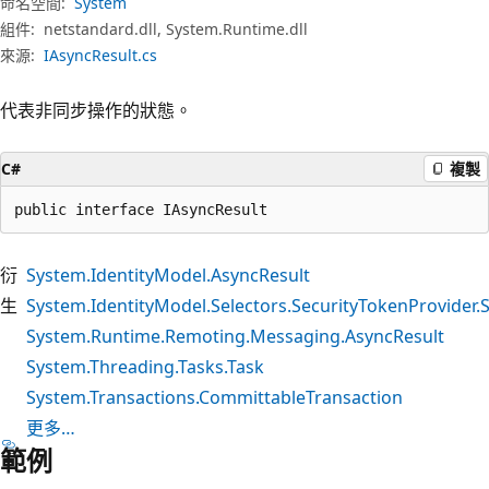
命名空間:
System
組件:
netstandard.dll, System.Runtime.dll
來源:
IAsyncResult.cs
代表非同步操作的狀態。
C#
複製
public interface IAsyncResult
衍
System.IdentityModel.AsyncResult
生
System.IdentityModel.Selectors.SecurityTokenProvider.
System.Runtime.Remoting.Messaging.AsyncResult
System.Threading.Tasks.Task
System.Transactions.CommittableTransaction
更多…
範例