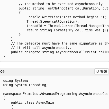
        // The method to be executed asynchronously.

        public string TestMethod(int callDuration, out 
        {

            Console.WriteLine("Test method begins.");

            Thread.Sleep(callDuration);

            threadId = Thread.CurrentThread.ManagedThre
            return String.Format("My call time was {0}.
        }

    }

    // The delegate must have the same signature as the
    // it will call asynchronously.

    public delegate string AsyncMethodCaller(int callDu
C#
複製
using System;

using System.Threading;

namespace Examples.AdvancedProgramming.AsynchronousOper
{

    public class AsyncMain

    {
