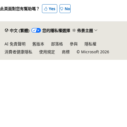
已
此頁面對您有幫助嗎？
Yes
No
停
用
中文 (繁體)
您的隱私權選擇
佈景主題
AI 免責聲明
舊版本
部落格
參與
隱私權
消費者健康隱私
使用規定
商標
© Microsoft 2026