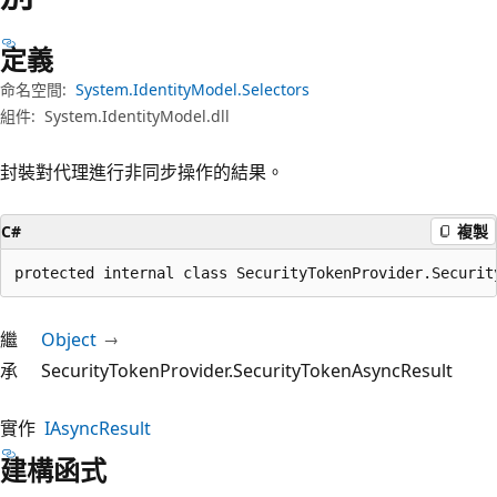
定義
命名空間:
System.IdentityModel.Selectors
組件:
System.IdentityModel.dll
封裝對代理進行非同步操作的結果。
C#
複製
protected internal class SecurityTokenProvider.Securit
繼
Object
承
SecurityTokenProvider.SecurityTokenAsyncResult
實作
IAsyncResult
建構函式