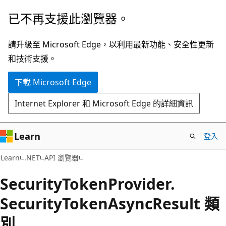
跳
跳
已不再支援此瀏覽器。
到
至
主
頁
請升級至 Microsoft Edge，以利用最新功能、安全性更新
要
面
和技術支援。
內
內
下載 Microsoft Edge
容
導
覽
Internet Explorer 和 Microsoft Edge 的詳細資訊
Learn
登入
C#
Learn
.NET
API 瀏覽器
Security
Token
Provider.
Security
Token
Async
Result 類
別