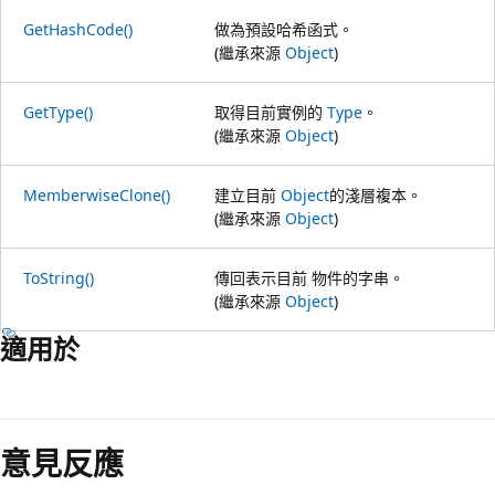
GetHashCode()
做為預設哈希函式。
(繼承來源
Object
)
GetType()
取得目前實例的
Type
。
(繼承來源
Object
)
MemberwiseClone()
建立目前
Object
的淺層複本。
(繼承來源
Object
)
ToString()
傳回表示目前 物件的字串。
(繼承來源
Object
)
適用於
閱
讀
意見反應
模
式