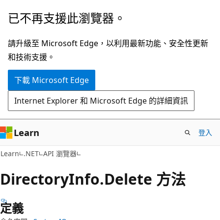
跳
跳
已不再支援此瀏覽器。
到
至
主
頁
請升級至 Microsoft Edge，以利用最新功能、安全性更新
要
面
和技術支援。
內
內
下載 Microsoft Edge
容
導
覽
Internet Explorer 和 Microsoft Edge 的詳細資訊
Learn
登入
C#
Learn
.NET
API 瀏覽器
Directory
Info.
Delete 方法
定義