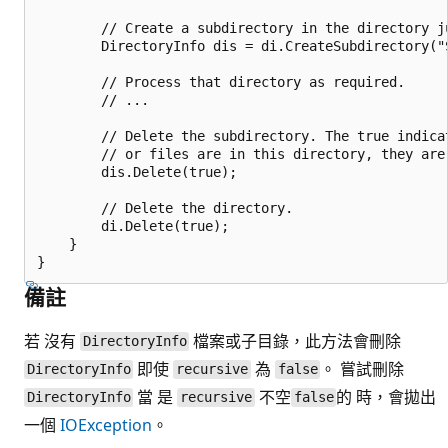
        // Create a subdirectory in the directory ju
        DirectoryInfo dis = di.CreateSubdirectory("S
        // Process that directory as required.

        // ...

        // Delete the subdirectory. The true indicat
        // or files are in this directory, they are 
        dis.Delete(true);

        // Delete the directory.

        di.Delete(true);

    }

備註
若 沒有
檔案或子目錄，此方法會刪除
DirectoryInfo
即使
為
。 嘗試刪除
DirectoryInfo
recursive
false
當 是
不空
的 時，會拋出
DirectoryInfo
recursive
false
一個
IOException
。