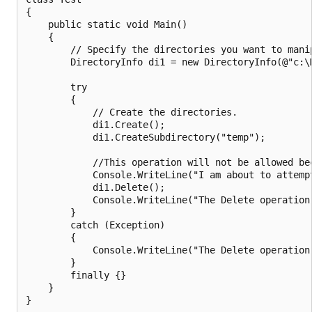
{

    public static void Main()

    {

        // Specify the directories you want to manip
        DirectoryInfo di1 = new DirectoryInfo(@"c:\M
        try

        {

            // Create the directories.

            di1.Create();

            di1.CreateSubdirectory("temp");

            //This operation will not be allowed bec
            Console.WriteLine("I am about to attempt
            di1.Delete();

            Console.WriteLine("The Delete operation
        }

        catch (Exception)

        {

            Console.WriteLine("The Delete operation 
        }

        finally {}

    }
