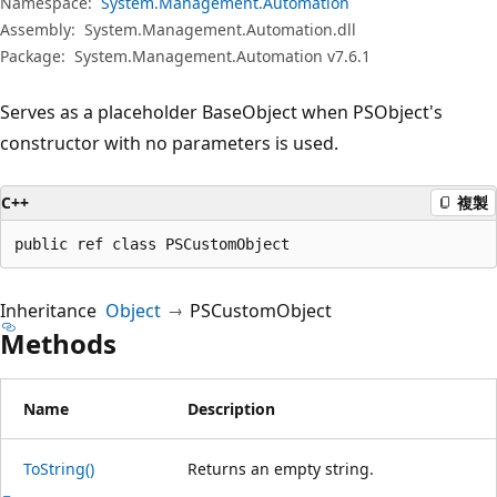
Namespace:
System.Management.Automation
Assembly:
System.Management.Automation.dll
Package:
System.Management.Automation v7.6.1
Serves as a placeholder BaseObject when PSObject's
constructor with no parameters is used.
C++
複製
public ref class PSCustomObject
Inheritance
Object
PSCustomObject
Methods
Name
Description
ToString()
Returns an empty string.