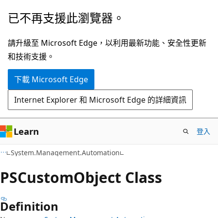
跳
跳
已不再支援此瀏覽器。
到
至
主
頁
請升級至 Microsoft Edge，以利用最新功能、安全性更新
要
面
和技術支援。
內
內
下載 Microsoft Edge
容
導
覽
Internet Explorer 和 Microsoft Edge 的詳細資訊
Learn
登入
C++
System.Management.Automation
PSCustom
Object Class
Definition