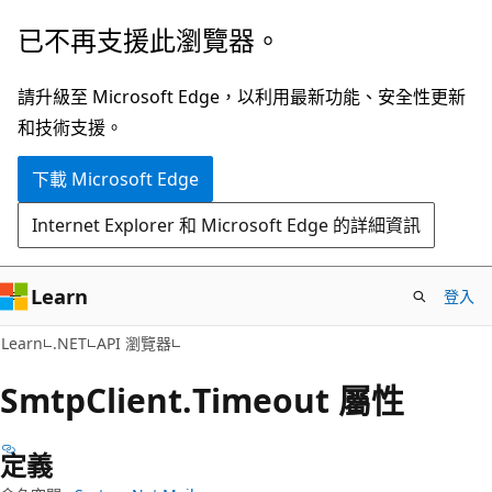
跳
跳
已不再支援此瀏覽器。
到
至
主
頁
請升級至 Microsoft Edge，以利用最新功能、安全性更新
要
面
和技術支援。
內
內
下載 Microsoft Edge
容
導
覽
Internet Explorer 和 Microsoft Edge 的詳細資訊
Learn
登入
C#
Learn
.NET
API 瀏覽器
Smtp
Client.
Timeout 屬性
定義