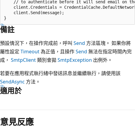
    // to authenticate before it will send email on the
    client.Credentials = CredentialCache.DefaultNetwork
    client.Send(message);

備註
預設情況下，在操作完成前，呼叫
Send
方法區塊。 如果你將
屬性設定
Timeout
為正值，且操作
Send
無法在指定時間內完
成，
SmtpClient
類別會拋
SmtpException
出例外。
若要在應用程式執行緒中發送訊息並繼續執行，請使用該
SendAsync
方法。
適用於
閱
讀
意見反應
模
式