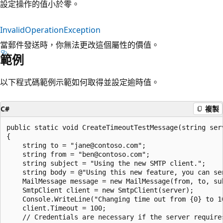
設定操作的值小於零。
InvalidOperationException
當郵件發送時，你無法更改這個屬性的價值。
範例
以下程式碼範例示範如何取得並設定逾時值。
C#
複製
public static void CreateTimeoutTestMessage(string serv
{

    string to = "jane@contoso.com";

    string from = "ben@contoso.com";

    string subject = "Using the new SMTP client.";

    string body = @"Using this new feature, you can se
    MailMessage message = new MailMessage(from, to, sub
    SmtpClient client = new SmtpClient(server);

    Console.WriteLine("Changing time out from {0} to 10
    client.Timeout = 100;

    // Credentials are necessary if the server requires