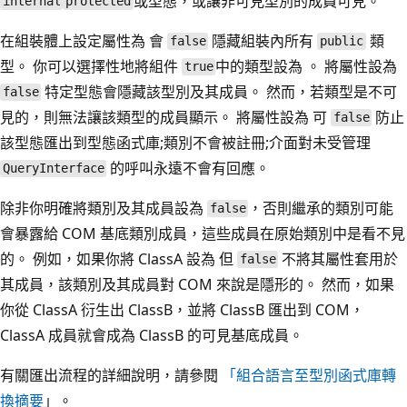
或型態，或讓非可見型別的成員可見。
internal
protected
在組裝體上設定屬性為 會
隱藏組裝內所有
類
false
public
型。 你可以選擇性地將組件
中的類型設為 。 將屬性設為
true
特定型態會隱藏該型別及其成員。 然而，若類型是不可
false
見的，則無法讓該類型的成員顯示。 將屬性設為 可
防止
false
該型態匯出到型態函式庫;類別不會被註冊;介面對未受管理
的呼叫永遠不會有回應。
QueryInterface
除非你明確將類別及其成員設為
，否則繼承的類別可能
false
會暴露給 COM 基底類別成員，這些成員在原始類別中是看不見
的。 例如，如果你將 ClassA 設為 但
不將其屬性套用於
false
其成員，該類別及其成員對 COM 來說是隱形的。 然而，如果
你從 ClassA 衍生出 ClassB，並將 ClassB 匯出到 COM，
ClassA 成員就會成為 ClassB 的可見基底成員。
有關匯出流程的詳細說明，請參閱
「組合語言至型別函式庫轉
換摘要
」。