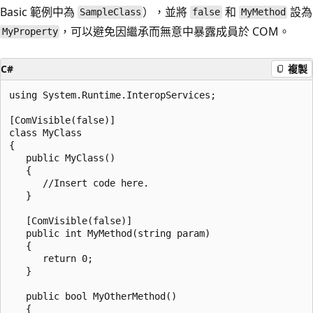
Basic 範例中為
），並將
和
設為
SampleClass
false
MyMethod
，可以避免因繼承而無意中暴露成員於 COM。
MyProperty
C#
複製
using System.Runtime.InteropServices;

[ComVisible(false)]

class MyClass

{

   public MyClass()

   {

      //Insert code here.

   }

   [ComVisible(false)]

   public int MyMethod(string param)

   {

      return 0;

   }

   public bool MyOtherMethod()

   {
