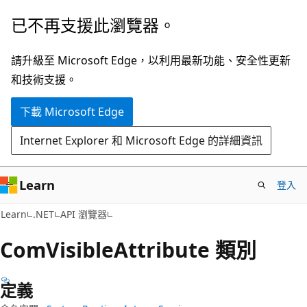
跳
跳
已不再支援此瀏覽器。
到
至
主
頁
請升級至 Microsoft Edge，以利用最新功能、安全性更新
要
面
和技術支援。
內
內
下載 Microsoft Edge
容
導
覽
Internet Explorer 和 Microsoft Edge 的詳細資訊
Learn
登入
C#
Learn
.NET
API 瀏覽器
Com
Visible
Attribute 類別
定義