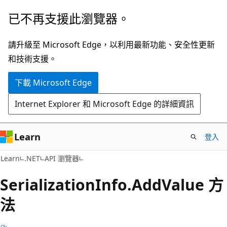
跳
跳
已不再支援此瀏覽器。
到
至
主
頁
請升級至 Microsoft Edge，以利用最新功能、安全性更新
要
面
和技術支援。
內
內
下載 Microsoft Edge
容
導
覽
Internet Explorer 和 Microsoft Edge 的詳細資訊
Learn
登入
C#
Learn
.NET
API 瀏覽器
Serialization
Info.
Add
Value 方
法