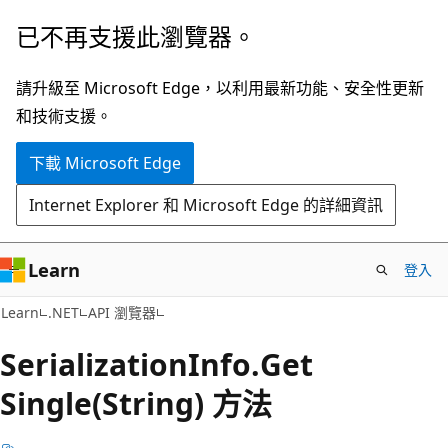
跳
跳
已不再支援此瀏覽器。
到
至
主
頁
請升級至 Microsoft Edge，以利用最新功能、安全性更新
要
面
和技術支援。
內
內
下載 Microsoft Edge
容
導
覽
Internet Explorer 和 Microsoft Edge 的詳細資訊
Learn
登入
C#
Learn
.NET
API 瀏覽器
Serialization
Info.
Get
Single(String) 方法