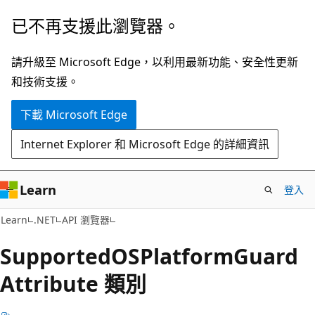
跳
跳
已不再支援此瀏覽器。
到
至
主
頁
請升級至 Microsoft Edge，以利用最新功能、安全性更新
要
面
和技術支援。
內
內
下載 Microsoft Edge
容
導
覽
Internet Explorer 和 Microsoft Edge 的詳細資訊
Learn
登入
C#
Learn
.NET
API 瀏覽器
Supported
OSPlatform
Guard
Attribute 類別