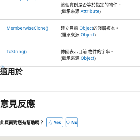
這個實例是否等於指定的物件。
(繼承來源
Attribute
)
MemberwiseClone()
建立目前
Object
的淺層複本。
(繼承來源
Object
)
ToString()
傳回表示目前 物件的字串。
(繼承來源
Object
)
適用於
閱
讀
意見反應
模
式
已
此頁面對您有幫助嗎？
Yes
No
停
用