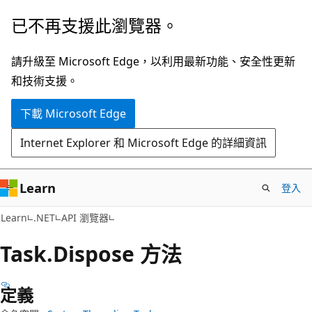
跳
跳
已不再支援此瀏覽器。
到
至
主
頁
請升級至 Microsoft Edge，以利用最新功能、安全性更新
要
面
和技術支援。
內
內
下載 Microsoft Edge
容
導
覽
Internet Explorer 和 Microsoft Edge 的詳細資訊
Learn
登入
C#
Learn
.NET
API 瀏覽器
Task.
Dispose 方法
定義