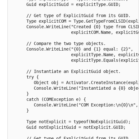
      Guid explicitGuid = explicitType.GUID;

      // Get type of ExplicitGuid from its GUID.

      Type explicitCOM = Type.GetTypeFromCLSID(expli
      Console.WriteLine("Created {0} type from CLSID
                        explicitCOM.Name, explicitGu
      // Compare the two type objects.

      Console.WriteLine("{0} and {1} equal: {2}",

                        explicitType.Name, explicitC
                        explicitType.Equals(explicit
      // Instantiate an ExplicitGuid object.

      try {

         Object obj = Activator.CreateInstance(expli
         Console.WriteLine("Instantiated a {0} objec
      } 

      catch (COMException e) {

         Console.WriteLine("COM Exception:\n{0}\n", 
      } 

      Type notExplicit = typeof(NoExplicitGuid);

      Guid notExplicitGuid = notExplicit.GUID;

      // Get type of ExplicitGuid from its GUID.
