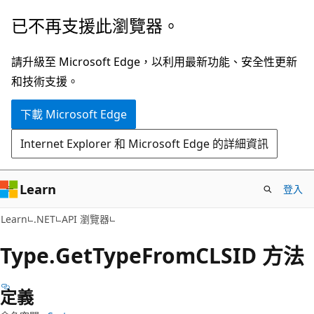
跳
跳
已不再支援此瀏覽器。
到
至
主
頁
請升級至 Microsoft Edge，以利用最新功能、安全性更新
要
面
和技術支援。
內
內
下載 Microsoft Edge
容
導
覽
Internet Explorer 和 Microsoft Edge 的詳細資訊
Learn
登入
C#
Learn
.NET
API 瀏覽器
Type.
Get
Type
FromCLSID 方法
定義