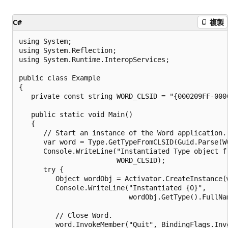
C#
複製
using System;

using System.Reflection;

using System.Runtime.InteropServices;

public class Example

{

   private const string WORD_CLSID = "{000209FF-0000
   public static void Main()

   {

      // Start an instance of the Word application.

      var word = Type.GetTypeFromCLSID(Guid.Parse(W
      Console.WriteLine("Instantiated Type object fr
                        WORD_CLSID);

      try {

         Object wordObj = Activator.CreateInstance(w
         Console.WriteLine("Instantiated {0}", 

                           wordObj.GetType().FullNam
         // Close Word.

         word.InvokeMember("Quit", BindingFlags.Invo