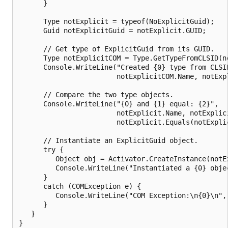
      } 

      Type notExplicit = typeof(NoExplicitGuid);

      Guid notExplicitGuid = notExplicit.GUID;

      // Get type of ExplicitGuid from its GUID.

      Type notExplicitCOM = Type.GetTypeFromCLSID(no
      Console.WriteLine("Created {0} type from CLSID
                        notExplicitCOM.Name, notExpl
      // Compare the two type objects.

      Console.WriteLine("{0} and {1} equal: {2}",

                        notExplicit.Name, notExplici
                        notExplicit.Equals(notExplic
      // Instantiate an ExplicitGuid object.

      try {

         Object obj = Activator.CreateInstance(notEx
         Console.WriteLine("Instantiated a {0} objec
      } 

      catch (COMException e) {

         Console.WriteLine("COM Exception:\n{0}\n", 
      }   

   }

}
