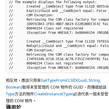
// The example displays the following output:

//       Created __ComObject type from CLSID d055cba
//       ExplicitGuid and __ComObject equal: False

//       COM Exception:

//       Retrieving the COM class factory for compon
//       {D055CBA3-1F83-4BD7-BA19-E22B1B8EC3C4} fai
//       80040154 Class not registered 

//       (Exception from HRESULT: 0x80040154 (REGDB_
//       

//       Created __ComObject type from CLSID 74f0334
//       NoExplicitGuid and __ComObject equal: False
//       COM Exception:

//       Retrieving the COM class factory for compon
//       {74F03346-A718-3516-AC78-F351C7459FFB} fai
//       80040154 Class not registered 

相反地，應該只用來
GetTypeFromCLSID(Guid, String,
Boolean)
取得未受管理的 COM 物件的 GUID，而傳遞給該
Type
方法的物件
CreateInstance(Type)
必須代表一個未受管
理的 COM 物件。
適用於