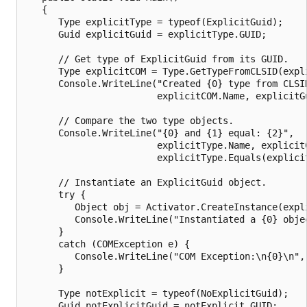
   {

      Type explicitType = typeof(ExplicitGuid);

      Guid explicitGuid = explicitType.GUID;

      // Get type of ExplicitGuid from its GUID.

      Type explicitCOM = Type.GetTypeFromCLSID(expli
      Console.WriteLine("Created {0} type from CLSID
                        explicitCOM.Name, explicitGu
      // Compare the two type objects.

      Console.WriteLine("{0} and {1} equal: {2}",

                        explicitType.Name, explicitC
                        explicitType.Equals(explicit
      // Instantiate an ExplicitGuid object.

      try {

         Object obj = Activator.CreateInstance(expli
         Console.WriteLine("Instantiated a {0} objec
      } 

      catch (COMException e) {

         Console.WriteLine("COM Exception:\n{0}\n", 
      } 

      Type notExplicit = typeof(NoExplicitGuid);

      Guid notExplicitGuid = notExplicit.GUID;
