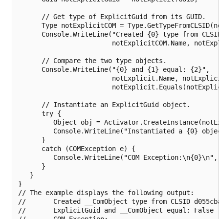
      // Get type of ExplicitGuid from its GUID.

      Type notExplicitCOM = Type.GetTypeFromCLSID(no
      Console.WriteLine("Created {0} type from CLSID
                        notExplicitCOM.Name, notExpl
      // Compare the two type objects.

      Console.WriteLine("{0} and {1} equal: {2}",

                        notExplicit.Name, notExplici
                        notExplicit.Equals(notExplic
      // Instantiate an ExplicitGuid object.

      try {

         Object obj = Activator.CreateInstance(notEx
         Console.WriteLine("Instantiated a {0} objec
      } 

      catch (COMException e) {

         Console.WriteLine("COM Exception:\n{0}\n", 
      }   

   }

}

// The example displays the following output:

//       Created __ComObject type from CLSID d055cba
//       ExplicitGuid and __ComObject equal: False

//       COM Exception:
