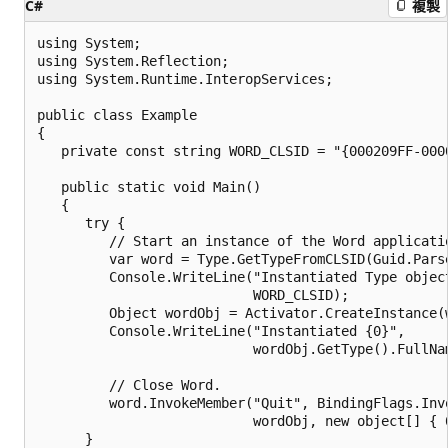
C#
複製
using System;

using System.Reflection;

using System.Runtime.InteropServices;

public class Example

{

   private const string WORD_CLSID = "{000209FF-0000
   public static void Main()

   {

      try {

         // Start an instance of the Word applicatio
         var word = Type.GetTypeFromCLSID(Guid.Parse
         Console.WriteLine("Instantiated Type object
                           WORD_CLSID);

         Object wordObj = Activator.CreateInstance(w
         Console.WriteLine("Instantiated {0}", 

                           wordObj.GetType().FullNam
         // Close Word.

         word.InvokeMember("Quit", BindingFlags.Invo
                           wordObj, new object[] { 0
      }
