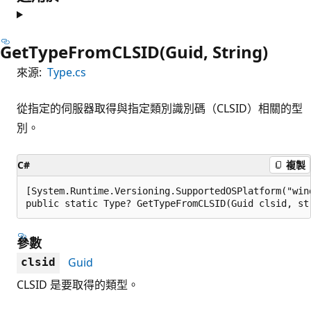
GetTypeFromCLSID(Guid, String)
來源:
Type.cs
從指定的伺服器取得與指定類別識別碼（CLSID）相關的型
別。
C#
複製
[System.Runtime.Versioning.SupportedOSPlatform("wind
public static Type? GetTypeFromCLSID(Guid clsid, st
參數
Guid
clsid
CLSID 是要取得的類型。