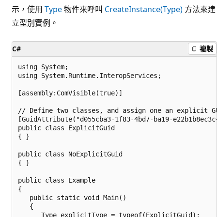
示，使用
Type
物件來呼叫
CreateInstance(Type)
方法來建
立型別實例。
C#
複製
using System;

using System.Runtime.InteropServices;

[assembly:ComVisible(true)]

// Define two classes, and assign one an explicit GU
[GuidAttribute("d055cba3-1f83-4bd7-ba19-e22b1b8ec3c4
public class ExplicitGuid

{ }

public class NoExplicitGuid

{ }

public class Example

{

   public static void Main()

   {

      Type explicitType = typeof(ExplicitGuid);
