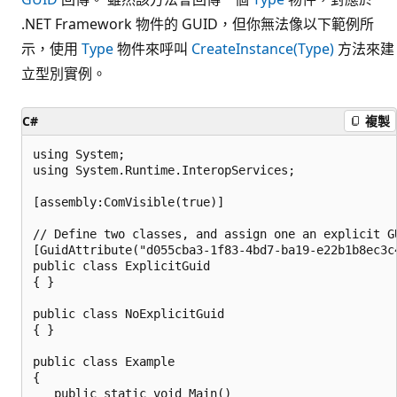
.NET Framework 物件的 GUID，但你無法像以下範例所
示，使用
Type
物件來呼叫
CreateInstance(Type)
方法來建
立型別實例。
C#
複製
using System;

using System.Runtime.InteropServices;

[assembly:ComVisible(true)]

// Define two classes, and assign one an explicit GU
[GuidAttribute("d055cba3-1f83-4bd7-ba19-e22b1b8ec3c4
public class ExplicitGuid

{ }

public class NoExplicitGuid

{ }

public class Example

{

   public static void Main()
