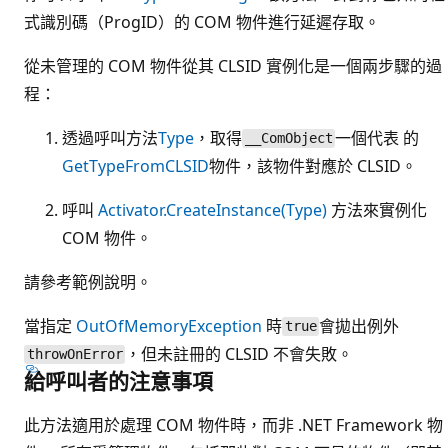
式識別碼（ProgID）的 COM 物件進行延遲存取。
從未管理的 COM 物件從其 CLSID 實例化是一個兩步驟的過
程：
透過呼叫方法
Type
，取得
一個代表 的
__ComObject
GetTypeFromCLSID
物件，該物件對應於 CLSID。
呼叫
Activator.CreateInstance(Type)
方法來實例化
COM 物件。
請參考範例說明。
當指定
OutOfMemoryException
時
會拋出例外
true
，但未註冊的 CLSID 不會失敗。
throwOnError
給呼叫者的注意事項
此方法適用於處理 COM 物件時，而非 .NET Framework 物