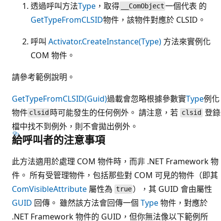
透過呼叫方法
Type
，取得
一個代表 的
__ComObject
GetTypeFromCLSID
物件，該物件對應於 CLSID。
呼叫
Activator.CreateInstance(Type)
方法來實例化
COM 物件。
請參考範例說明。
GetTypeFromCLSID(Guid)
過載會忽略根據參數實
Type
例化
物件
時可能發生的任何例外。 請注意，若
登錄
clsid
clsid
檔中找不到例外，則不會拋出例外。
給呼叫者的注意事項
此方法適用於處理 COM 物件時，而非 .NET Framework 物
件。 所有受管理物件，包括那些對 COM 可見的物件（即其
ComVisibleAttribute
屬性為
），其 GUID 會由屬性
true
GUID
回傳。 雖然該方法會回傳一個
Type
物件，對應於
.NET Framework 物件的 GUID，但你無法像以下範例所