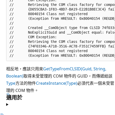
//       Retrieving the COM class factory for compon
//       {D055CBA3-1F83-4BD7-BA19-E22B1B8EC3C4} fai
//       80040154 Class not registered 

//       (Exception from HRESULT: 0x80040154 (REGDB_
//       

//       Created __ComObject type from CLSID 74f0334
//       NoExplicitGuid and __ComObject equal: False
//       COM Exception:

//       Retrieving the COM class factory for compon
//       {74F03346-A718-3516-AC78-F351C7459FFB} fai
//       80040154 Class not registered 

相反地，應該只用來
GetTypeFromCLSID(Guid, String,
Boolean)
取得未受管理的 COM 物件的 GUID，而傳遞給該
Type
方法的物件
CreateInstance(Type)
必須代表一個未受管
理的 COM 物件。
適用於