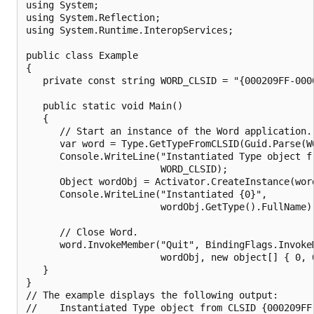
using System;

using System.Reflection;

using System.Runtime.InteropServices;

public class Example

{

   private const string WORD_CLSID = "{000209FF-0000
   public static void Main()

   {

      // Start an instance of the Word application.

      var word = Type.GetTypeFromCLSID(Guid.Parse(WO
      Console.WriteLine("Instantiated Type object fr
                        WORD_CLSID);

      Object wordObj = Activator.CreateInstance(word
      Console.WriteLine("Instantiated {0}", 

                        wordObj.GetType().FullName);
      // Close Word.

      word.InvokeMember("Quit", BindingFlags.InvokeM
                        wordObj, new object[] { 0, 0
   }

}

// The example displays the following output:

//    Instantiated Type object from CLSID {000209FF-