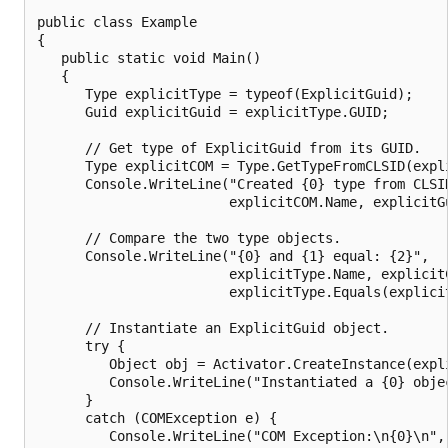
public class Example

{

   public static void Main()

   {

      Type explicitType = typeof(ExplicitGuid);

      Guid explicitGuid = explicitType.GUID;

      // Get type of ExplicitGuid from its GUID.

      Type explicitCOM = Type.GetTypeFromCLSID(expli
      Console.WriteLine("Created {0} type from CLSID
                        explicitCOM.Name, explicitGu
      // Compare the two type objects.

      Console.WriteLine("{0} and {1} equal: {2}",

                        explicitType.Name, explicitC
                        explicitType.Equals(explicit
      // Instantiate an ExplicitGuid object.

      try {

         Object obj = Activator.CreateInstance(expli
         Console.WriteLine("Instantiated a {0} objec
      } 

      catch (COMException e) {

         Console.WriteLine("COM Exception:\n{0}\n", 