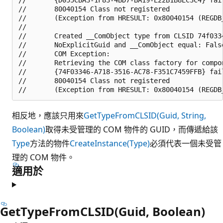
//       80040154 Class not registered 

//       (Exception from HRESULT: 0x80040154 (REGDB_
//       

//       Created __ComObject type from CLSID 74f0334
//       NoExplicitGuid and __ComObject equal: False
//       COM Exception:

//       Retrieving the COM class factory for compon
//       {74F03346-A718-3516-AC78-F351C7459FFB} fai
//       80040154 Class not registered 

相反地，應該只用來
GetTypeFromCLSID(Guid, String,
Boolean)
取得未受管理的 COM 物件的 GUID，而傳遞給該
Type
方法的物件
CreateInstance(Type)
必須代表一個未受管
理的 COM 物件。
適用於
GetTypeFromCLSID(Guid, Boolean)