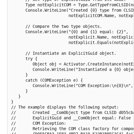
      Type notExplicitCOM = Type.GetTypeFromCLSID(no
      Console.WriteLine("Created {0} type from CLSID
                        notExplicitCOM.Name, notExpl
      // Compare the two type objects.

      Console.WriteLine("{0} and {1} equal: {2}",

                        notExplicit.Name, notExplici
                        notExplicit.Equals(notExplic
      // Instantiate an ExplicitGuid object.

      try {

         Object obj = Activator.CreateInstance(notEx
         Console.WriteLine("Instantiated a {0} objec
      } 

      catch (COMException e) {

         Console.WriteLine("COM Exception:\n{0}\n", 
      }   

   }

}

// The example displays the following output:

//       Created __ComObject type from CLSID d055cba
//       ExplicitGuid and __ComObject equal: False

//       COM Exception:

//       Retrieving the COM class factory for compon
//       {D055CBA3-1F83-4BD7-BA19-E22B1B8EC3C4} fai