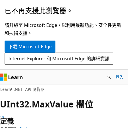
跳
跳
已不再支援此瀏覽器。
到
至
主
頁
請升級至 Microsoft Edge，以利用最新功能、安全性更新
要
面
和技術支援。
內
內
下載 Microsoft Edge
容
導
覽
Internet Explorer 和 Microsoft Edge 的詳細資訊
Learn
登入
C#
Learn
.NET
API 瀏覽器
UInt32.Max
Value 欄位
定義