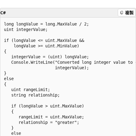
C#
複製
long longValue = long.MaxValue / 2;

uint integerValue; 

if (longValue <= uint.MaxValue && 

    longValue >= uint.MinValue)

{    

   integerValue = (uint) longValue;

   Console.WriteLine("Converted long integer value to {
                     integerValue);

}   

else

{

   uint rangeLimit;

   string relationship;

   if (longValue > uint.MaxValue)

   {

      rangeLimit = uint.MaxValue;

      relationship = "greater";

   }   

   else
