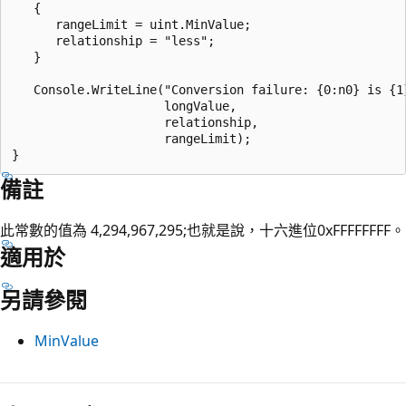
   {

      rangeLimit = uint.MinValue;

      relationship = "less";

   }       

   Console.WriteLine("Conversion failure: {0:n0} is {1}
                     longValue, 

                     relationship, 

                     rangeLimit);

備註
此常數的值為 4,294,967,295;也就是說，十六進位0xFFFFFFFF。
適用於
另請參閱
MinValue
閱
讀