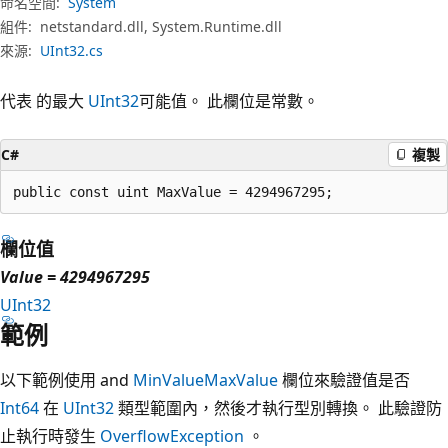
命名空間:
System
組件:
netstandard.dll, System.Runtime.dll
來源:
UInt32.cs
代表 的最大
UInt32
可能值。 此欄位是常數。
C#
複製
public const uint MaxValue = 4294967295;
欄位值
Value = 4294967295
UInt32
範例
以下範例使用 and
MinValue
MaxValue
欄位來驗證值是否
Int64
在
UInt32
類型範圍內，然後才執行型別轉換。 此驗證防
止執行時發生
OverflowException
。