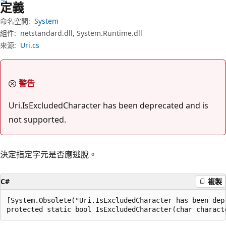
定義
命名空間:
System
組件:
netstandard.dll, System.Runtime.dll
來源:
Uri.cs
警告
Uri.IsExcludedCharacter has been deprecated and is
not supported.
決定指定字元是否應逃脫。
C#
複製
[System.Obsolete("Uri.IsExcludedCharacter has been depr
protected static bool IsExcludedCharacter(char charact