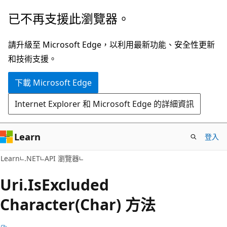
跳
跳
已不再支援此瀏覽器。
到
至
主
頁
請升級至 Microsoft Edge，以利用最新功能、安全性更新
要
面
和技術支援。
內
內
下載 Microsoft Edge
容
導
覽
Internet Explorer 和 Microsoft Edge 的詳細資訊
Learn
登入
C#
Learn
.NET
API 瀏覽器
Uri.
Is
Excluded
Character(Char) 方法