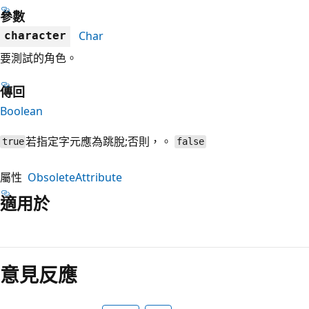
參數
Char
character
要測試的角色。
傳回
Boolean
若指定字元應為跳脫;否則，。
true
false
屬性
ObsoleteAttribute
適用於
閱
讀
意見反應
模
式