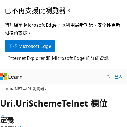
跳
跳
已不再支援此瀏覽器。
到
至
主
頁
請升級至 Microsoft Edge，以利用最新功能、安全性更新
要
面
和技術支援。
內
內
下載 Microsoft Edge
容
導
覽
Internet Explorer 和 Microsoft Edge 的詳細資訊
Learn
登入
C#
Learn
.NET
API 瀏覽器
Uri.
Uri
Scheme
Telnet 欄位
定義