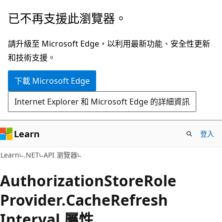
跳
跳
已不再支援此瀏覽器。
到
至
主
頁
請升級至 Microsoft Edge，以利用最新功能、安全性更新
要
面
和技術支援。
內
內
下載 Microsoft Edge
容
導
覽
Internet Explorer 和 Microsoft Edge 的詳細資訊
Learn
登入
C#
Learn
.NET
API 瀏覽器
Authorization
Store
Role
Provider.
Cache
Refresh
Interval 屬性