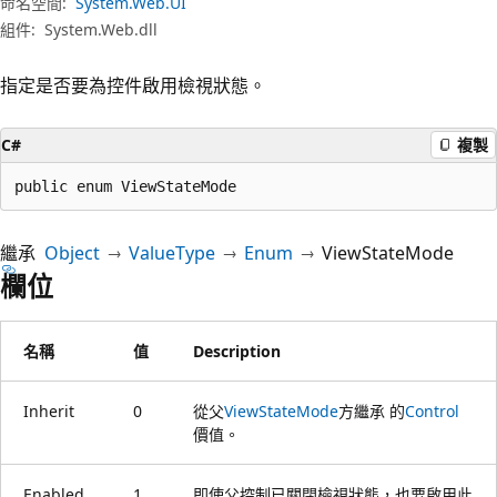
命名空間:
System.Web.UI
組件:
System.Web.dll
指定是否要為控件啟用檢視狀態。
C#
複製
public enum ViewStateMode
繼承
Object
ValueType
Enum
ViewStateMode
欄位
名稱
值
Description
Inherit
0
從父
ViewStateMode
方繼承 的
Control
價值。
Enabled
1
即使父控制已關閉檢視狀態，也要啟用此