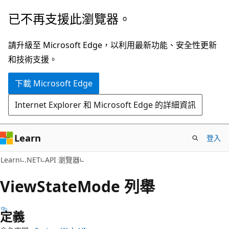
跳
跳
已不再支援此瀏覽器。
到
至
主
頁
請升級至 Microsoft Edge，以利用最新功能、安全性更新
要
面
和技術支援。
內
內
下載 Microsoft Edge
容
導
覽
Internet Explorer 和 Microsoft Edge 的詳細資訊
Learn
登入
C#
Learn
.NET
API 瀏覽器
View
State
Mode 列舉
定義