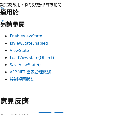
設定為啟用，檢視狀態也會被關閉。
適用於
另請參閱
EnableViewState
IsViewStateEnabled
ViewState
LoadViewState(Object)
SaveViewState()
ASP.NET 國家管理概述
控制視圖狀態
閱
讀
意見反應
模
式