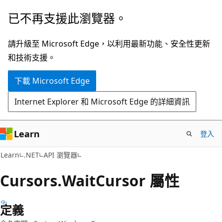
跳
跳
已不再支援此瀏覽器。
到
至
主
頁
請升級至 Microsoft Edge，以利用最新功能、安全性更新
要
面
和技術支援。
內
內
下載 Microsoft Edge
容
導
覽
Internet Explorer 和 Microsoft Edge 的詳細資訊
Learn
登入
C#
Learn
.NET
API 瀏覽器
Cursors.
Wait
Cursor 屬性
定義