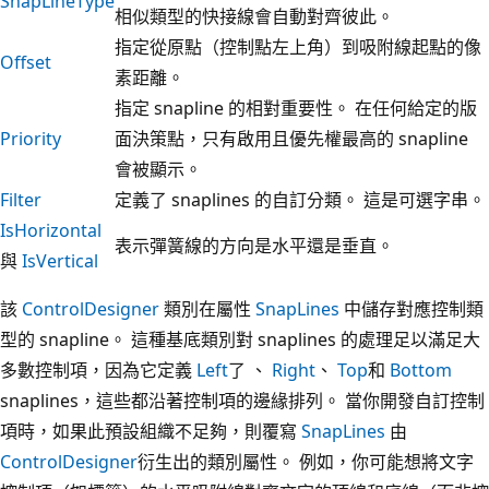
SnapLineType
相似類型的快接線會自動對齊彼此。
指定從原點（控制點左上角）到吸附線起點的像
Offset
素距離。
指定 snapline 的相對重要性。 在任何給定的版
Priority
面決策點，只有啟用且優先權最高的 snapline
會被顯示。
Filter
定義了 snaplines 的自訂分類。 這是可選字串。
IsHorizontal
表示彈簧線的方向是水平還是垂直。
與
IsVertical
該
ControlDesigner
類別在屬性
SnapLines
中儲存對應控制類
型的 snapline。 這種基底類別對 snaplines 的處理足以滿足大
多數控制項，因為它定義
Left
了 、
Right
、
Top
和
Bottom
snaplines，這些都沿著控制項的邊緣排列。 當你開發自訂控制
項時，如果此預設組織不足夠，則覆寫
SnapLines
由
ControlDesigner
衍生出的類別屬性。 例如，你可能想將文字