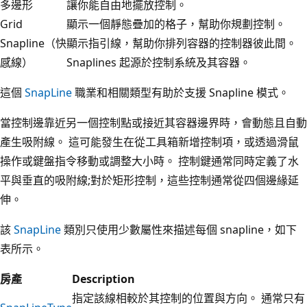
多邊形
讓你能自由地擺放控制。
Grid
顯示一個靜態疊加的格子，幫助你規劃控制。
Snapline（快
顯示指引線，幫助你排列容器的控制器彼此間。
感線）
Snaplines 起源於控制系統及其容器。
這個
SnapLine
職業和相關類型有助於支援 Snapline 模式。
當控制邊靠近另一個控制點或接近其容器邊界時，會動態且自動
產生吸附線。 這可能發生在從工具箱新增控制項，或透過滑鼠
操作或鍵盤指令移動或調整大小時。 控制鍵通常同時定義了水
平與垂直的吸附線;對於矩形控制，這些控制通常從四個邊緣延
伸。
該
SnapLine
類別只使用少數屬性來描述每個 snapline，如下
表所示。
房產
Description
指定該線相較於其控制的位置與方向。 通常只有