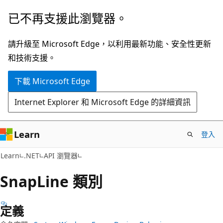
跳
跳
已不再支援此瀏覽器。
到
至
主
頁
請升級至 Microsoft Edge，以利用最新功能、安全性更新
要
面
和技術支援。
內
內
下載 Microsoft Edge
容
導
覽
Internet Explorer 和 Microsoft Edge 的詳細資訊
Learn
登入
C#
Learn
.NET
API 瀏覽器
Snap
Line 類別
定義