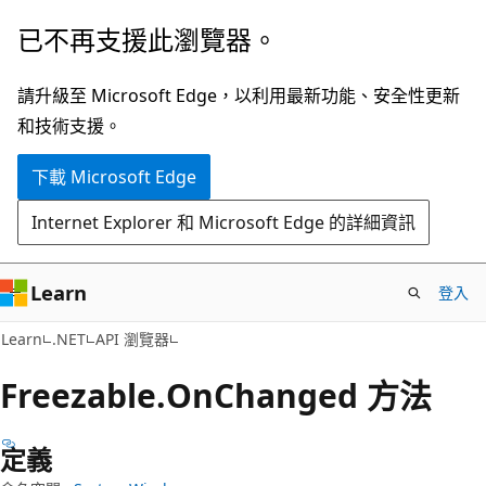
跳
跳
已不再支援此瀏覽器。
到
至
主
頁
請升級至 Microsoft Edge，以利用最新功能、安全性更新
要
面
和技術支援。
內
內
下載 Microsoft Edge
容
導
覽
Internet Explorer 和 Microsoft Edge 的詳細資訊
Learn
登入
C#
Learn
.NET
API 瀏覽器
Freezable.
On
Changed 方法
定義