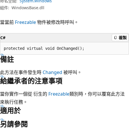
命名空間:
System.Windows
組件:
WindowsBase.dll
當當前
Freezable
物件被修改時呼叫。
C#
複製
protected virtual void OnChanged();
備註
此方法在事件發生時
Changed
被呼叫。
給繼承者的注意事項
當你實作一個從 衍生的
Freezable
類別時，你可以覆寫此方法
來執行任務。
適用於
另請參閱