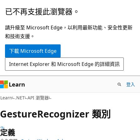
跳
跳
已不再支援此瀏覽器。
到
至
主
頁
請升級至 Microsoft Edge，以利用最新功能、安全性更新
要
面
和技術支援。
內
內
下載 Microsoft Edge
容
導
覽
Internet Explorer 和 Microsoft Edge 的詳細資訊
Learn
登入
C#
Learn
.NET
API 瀏覽器
Gesture
Recognizer 類別
定義