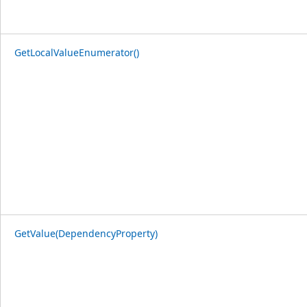
GetLocalValueEnumerator()
GetValue(DependencyProperty)