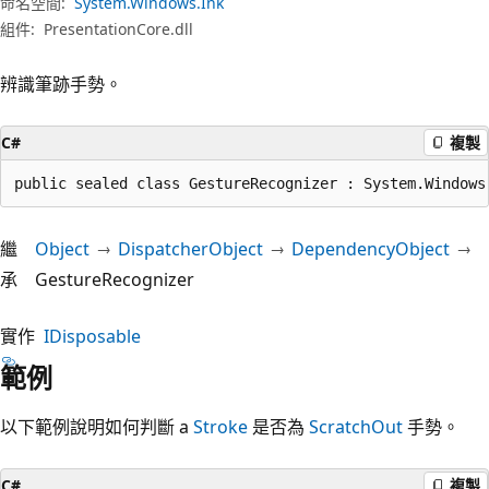
命名空間:
System.Windows.Ink
組件:
PresentationCore.dll
辨識筆跡手勢。
C#
複製
public sealed class GestureRecognizer : System.Windows
繼
Object
DispatcherObject
DependencyObject
承
GestureRecognizer
實作
IDisposable
範例
以下範例說明如何判斷 a
Stroke
是否為
ScratchOut
手勢。
C#
複製