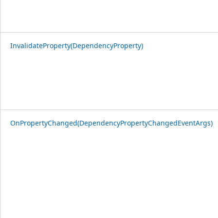
InvalidateProperty(DependencyProperty)
OnPropertyChanged(DependencyPropertyChangedEventArgs)