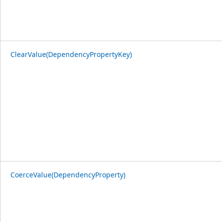
ClearValue(DependencyPropertyKey)
CoerceValue(DependencyProperty)