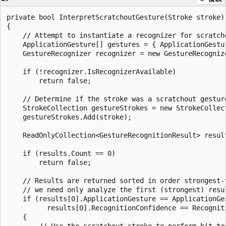
private bool InterpretScratchoutGesture(Stroke stroke)

{

    // Attempt to instantiate a recognizer for scratcho
    ApplicationGesture[] gestures = { ApplicationGestur
    GestureRecognizer recognizer = new GestureRecognize
    if (!recognizer.IsRecognizerAvailable)

        return false;

    // Determine if the stroke was a scratchout gesture
    StrokeCollection gestureStrokes = new StrokeCollect
    gestureStrokes.Add(stroke);

    ReadOnlyCollection<GestureRecognitionResult> resul
    if (results.Count == 0)

        return false;

    // Results are returned sorted in order strongest-t
    // we need only analyze the first (strongest) resul
    if (results[0].ApplicationGesture == ApplicationGes
          results[0].RecognitionConfidence == Recogniti
    {

        // Use the scratchout stroke to perform hit-tes