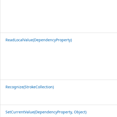
ReadLocalValue(DependencyProperty)
Recognize(StrokeCollection)
SetCurrentValue(DependencyProperty, Object)