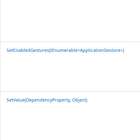
SetEnabledGestures(IEnumerable<ApplicationGesture>)
SetValue(DependencyProperty, Object)