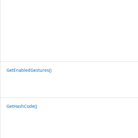
GetEnabledGestures()
GetHashCode()