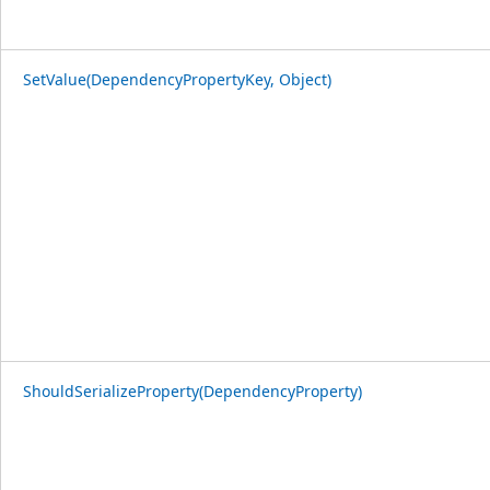
SetValue(DependencyPropertyKey, Object)
ShouldSerializeProperty(DependencyProperty)