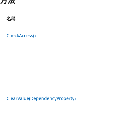
方法
名稱
CheckAccess()
ClearValue(DependencyProperty)