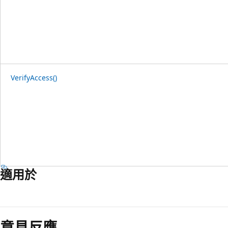
VerifyAccess()
適用於
意見反應