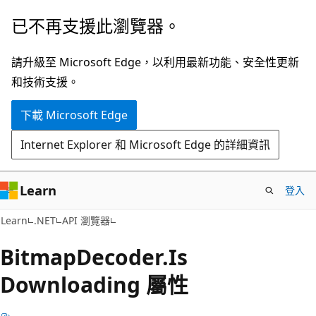
跳
跳
已不再支援此瀏覽器。
到
至
主
頁
請升級至 Microsoft Edge，以利用最新功能、安全性更新
要
面
和技術支援。
內
內
下載 Microsoft Edge
容
導
覽
Internet Explorer 和 Microsoft Edge 的詳細資訊
Learn
登入
C#
Learn
.NET
API 瀏覽器
Bitmap
Decoder.
Is
Downloading 屬性