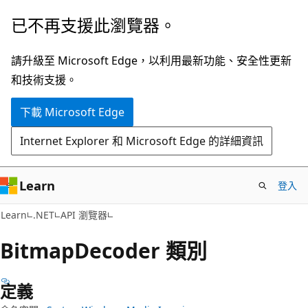
跳
跳
已不再支援此瀏覽器。
到
至
主
頁
請升級至 Microsoft Edge，以利用最新功能、安全性更新
要
面
和技術支援。
內
內
下載 Microsoft Edge
容
導
覽
Internet Explorer 和 Microsoft Edge 的詳細資訊
Learn
登入
C#
Learn
.NET
API 瀏覽器
Bitmap
Decoder 類別
定義