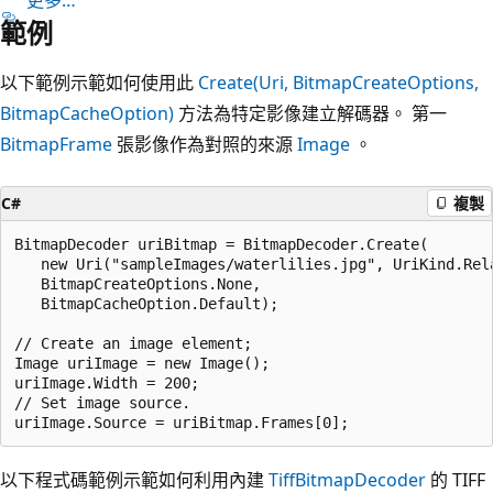
範例
以下範例示範如何使用此
Create(Uri, BitmapCreateOptions,
BitmapCacheOption)
方法為特定影像建立解碼器。 第一
BitmapFrame
張影像作為對照的來源
Image
。
C#
複製
BitmapDecoder uriBitmap = BitmapDecoder.Create(

   new Uri("sampleImages/waterlilies.jpg", UriKind.Rela
   BitmapCreateOptions.None,

   BitmapCacheOption.Default);

// Create an image element;

Image uriImage = new Image();

uriImage.Width = 200;

// Set image source.

以下程式碼範例示範如何利用內建
TiffBitmapDecoder
的 TIFF