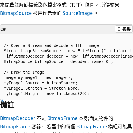
來開啟並解碼標籤影像檔案格式（TIFF）位圖。 所得結果
BitmapSource
被用作元素的
Source
Image
。
C#
複製
// Open a Stream and decode a TIFF image

Stream imageStreamSource = new FileStream("tulipfarm.t
TiffBitmapDecoder decoder = new TiffBitmapDecoder(imag
BitmapSource bitmapSource = decoder.Frames[0];

// Draw the Image

Image myImage1 = new Image();

myImage1.Source = bitmapSource;

myImage1.Stretch = Stretch.None;

備註
BitmapDecoder
不是
BitmapFrame
本身;而是物件的
BitmapFrame
容器。 容器中的每個
BitmapFrame
模組可能具