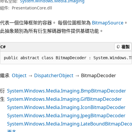
命名空間:
System.Windows.Media.Imaging
組件:
PresentationCore.dll
代表一個位陣框架的容器。 每個位圖框架為
BitmapSource
。
此抽象類別為所有衍生解碼器物件提供基礎功能。
C#
複製
public abstract class BitmapDecoder : System.Windows.T
繼承
Object
DispatcherObject
BitmapDecoder
衍
System.Windows.Media.Imaging.BmpBitmapDecoder
生
System.Windows.Media.Imaging.GifBitmapDecoder
System.Windows.Media.Imaging.IconBitmapDecoder
System.Windows.Media.Imaging.JpegBitmapDecoder
System.Windows.Media.Imaging.LateBoundBitmapDec
更多…