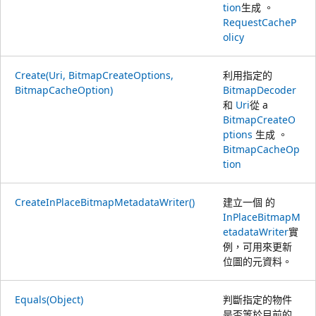
tion
生成 。
RequestCacheP
olicy
Create(Uri, BitmapCreateOptions,
利用指定的
BitmapCacheOption)
BitmapDecoder
和
Uri
從 a
BitmapCreateO
ptions
生成 。
BitmapCacheOp
tion
CreateInPlaceBitmapMetadataWriter()
建立一個 的
InPlaceBitmapM
etadataWriter
實
例，可用來更新
位圖的元資料。
Equals(Object)
判斷指定的物件
是否等於目前的