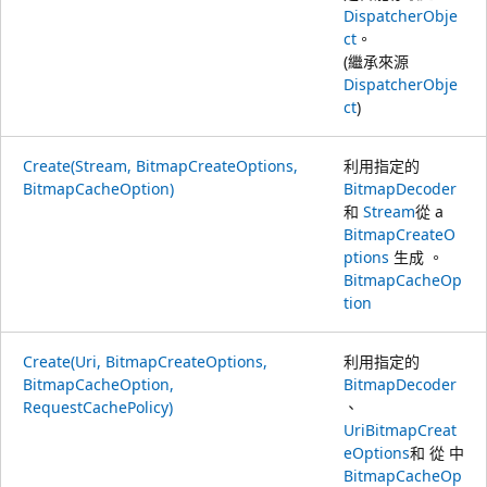
DispatcherObje
ct
。
(繼承來源
DispatcherObje
ct
)
Create(Stream, BitmapCreateOptions,
利用指定的
BitmapCacheOption)
BitmapDecoder
和
Stream
從 a
BitmapCreateO
ptions
生成 。
BitmapCacheOp
tion
Create(Uri, BitmapCreateOptions,
利用指定的
BitmapCacheOption,
BitmapDecoder
RequestCachePolicy)
、
Uri
BitmapCreat
eOptions
和 從 中
BitmapCacheOp