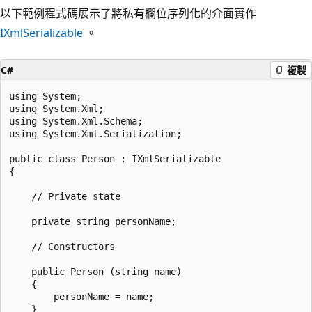
以下範例程式碼展示了將私有欄位序列化的介面實作
IXmlSerializable
。
C#
複製
using System;

using System.Xml;

using System.Xml.Schema;

using System.Xml.Serialization;

public class Person : IXmlSerializable

{

    // Private state

    private string personName;

    // Constructors

    public Person (string name)

    {

        personName = name;

    }
