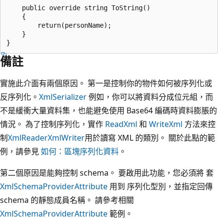
    public override string ToString()

    {

        return(personName);

    }

備註
實施此介面有兩個原因。 第一是控制你的物件如何被序列化或
反序列化。
XmlSerializer
例如，你可以將資料分成位元組，而
不是緩衝大量資料集，也能避免使用 Base64 編碼時資料膨脹的
情況。 為了控制序列化，實作
ReadXml
和
WriteXml
方法來控
制
XmlReader
XmlWriter
用於讀寫 XML 的類別。 關於此點的範
例，請參見
如何：區塊序列化資料
。
第二個原因是能夠控制 schema。 要啟用此功能，您必須將 套
XmlSchemaProviderAttribute
用到 序列化型別，並指定回傳
schema 的靜態成員名稱。 請參考相關
XmlSchemaProviderAttribute
範例。