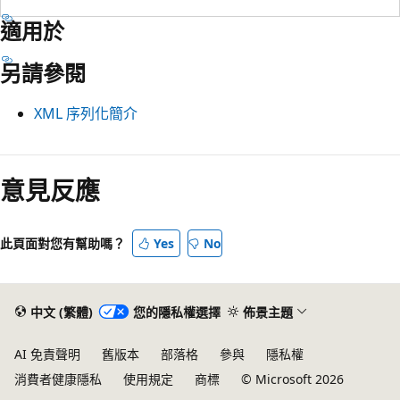
適用於
另請參閱
XML 序列化簡介
閱
讀
意見反應
模
式
此頁面對您有幫助嗎？
Yes
No
已
停
用
中文 (繁體)
您的隱私權選擇
佈景主題
AI 免責聲明
舊版本
部落格
參與
隱私權
消費者健康隱私
使用規定
商標
© Microsoft 2026