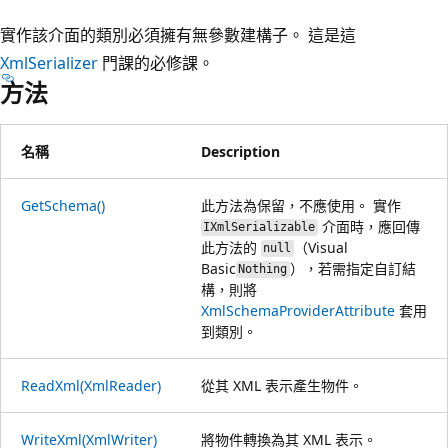
實作該介面的類別必須擁有無參數建構子。 這是這
XmlSerializer
門課的必修課。
方法
名稱
Description
GetSchema()
此方法為保留，不應使用。 實作
介面時，應回傳
IXmlSerializable
此方法的
（Visual
null
Basic
），若需指定自訂結
Nothing
構，則將
XmlSchemaProviderAttribute
套用
到類別。
ReadXml(XmlReader)
從其 XML 表示產生物件。
WriteXml(XmlWriter)
將物件轉換為其 XML 表示。