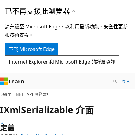
跳
跳
已不再支援此瀏覽器。
到
至
主
頁
請升級至 Microsoft Edge，以利用最新功能、安全性更新
要
面
和技術支援。
內
內
下載 Microsoft Edge
容
導
覽
Internet Explorer 和 Microsoft Edge 的詳細資訊
Learn
登入
C#
Learn
.NET
API 瀏覽器
IXml
Serializable 介面
定義