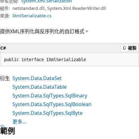
命名空間:
System.Xml.Serialization
組件:
netstandard.dll, System.Xml.ReaderWriter.dll
來源:
IXmlSerializable.cs
提供XML序列化與反序列化的自訂格式。
C#
複製
public interface IXmlSerializable
衍生
System.Data.DataSet
System.Data.DataTable
System.Data.SqlTypes.SqlBinary
System.Data.SqlTypes.SqlBoolean
System.Data.SqlTypes.SqlByte
更多…
範例