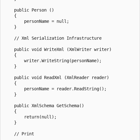
    public Person ()

    {

        personName = null;

    }

    // Xml Serialization Infrastructure

    public void WriteXml (XmlWriter writer)

    {

        writer.WriteString(personName);

    }

    public void ReadXml (XmlReader reader)

    {

        personName = reader.ReadString();

    }

    public XmlSchema GetSchema()

    {

        return(null);

    }

    // Print
