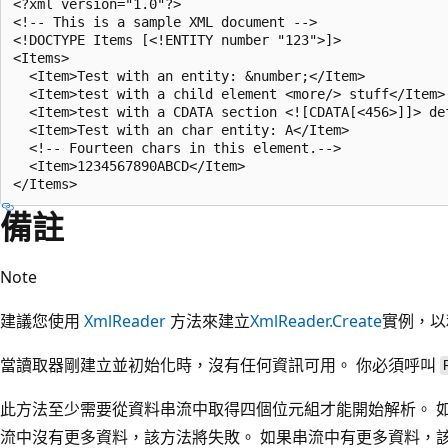
<?xml version="1.0"?>

<!-- This is a sample XML document -->

<!DOCTYPE Items [<!ENTITY number "123">]>

<Items>

  <Item>Test with an entity: &number;</Item>

  <Item>test with a child element <more/> stuff</Item>

  <Item>test with a CDATA section <![CDATA[<456>]]> def
  <Item>Test with an char entity: A</Item>

  <!-- Fourteen chars in this element.-->

  <Item>1234567890ABCD</Item>

備註
Note
建議您使用
XmlReader
方法來建立
XmlReader.Create
實例，以
當讀取器剛建立並初始化時，沒有任何資訊可用。 你必須呼叫
此方法至少需要從資料串流中取得四個位元組才能開始解析。 
流中沒有更多資料，該方法將失敗。 如果串流中有更多資料，