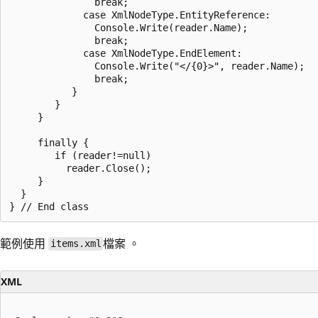
               break;

             case XmlNodeType.EntityReference:

               Console.Write(reader.Name);

               break;

             case XmlNodeType.EndElement:

               Console.Write("</{0}>", reader.Name);

               break;

           }

        }

     }

     finally {

        if (reader!=null)

          reader.Close();

     }

  }

範例使用
檔案 。
items.xml
XML