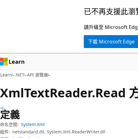
跳
跳
已不再支援此瀏
到
至
主
頁
請升級至 Microsof
要
面
下載 Microsoft Edge
內
內
容
導
覽
Learn
Learn
.NET
API 瀏覽器
Xml
Text
Reader.
Read 
定義
命名空間:
System.Xml
組件:
netstandard.dll, System.Xml.ReaderWriter.dll