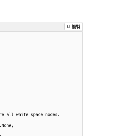
複製
e all white space nodes.

None;
