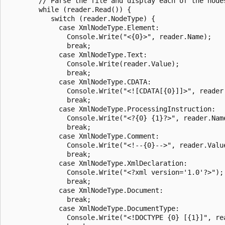
        // Parse the file and display each of the nodes
        while (reader.Read()) {

           switch (reader.NodeType) {

             case XmlNodeType.Element:

               Console.Write("<{0}>", reader.Name);

               break;

             case XmlNodeType.Text:

               Console.Write(reader.Value);

               break;

             case XmlNodeType.CDATA:

               Console.Write("<![CDATA[{0}]]>", reader.
               break;

             case XmlNodeType.ProcessingInstruction:

               Console.Write("<?{0} {1}?>", reader.Name
               break;

             case XmlNodeType.Comment:

               Console.Write("<!--{0}-->", reader.Value
               break;

             case XmlNodeType.XmlDeclaration:

               Console.Write("<?xml version='1.0'?>");

               break;

             case XmlNodeType.Document:

               break;

             case XmlNodeType.DocumentType:

               Console.Write("<!DOCTYPE {0} [{1}]", rea