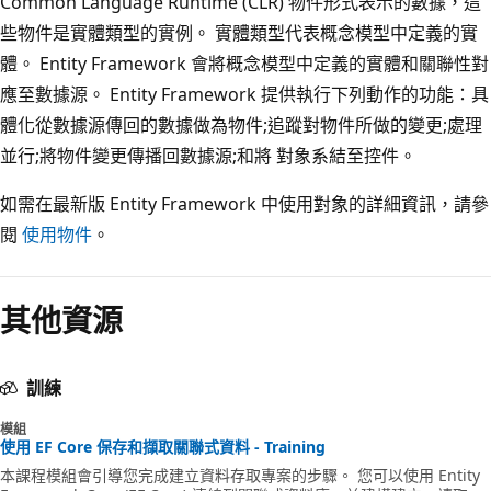
Common Language Runtime (CLR) 物件形式表示的數據，這
些物件是實體類型的實例。 實體類型代表概念模型中定義的實
體。 Entity Framework 會將概念模型中定義的實體和關聯性對
應至數據源。 Entity Framework 提供執行下列動作的功能：具
體化從數據源傳回的數據做為物件;追蹤對物件所做的變更;處理
並行;將物件變更傳播回數據源;和將 對象系結至控件。
如需在最新版 Entity Framework 中使用對象的詳細資訊，請參
閱
使用物件
。
閱
讀
其他資源
模
式
已
訓練
停
模組
用
使用 EF Core 保存和擷取關聯式資料 - Training
本課程模組會引導您完成建立資料存取專案的步驟。 您可以使用 Entity