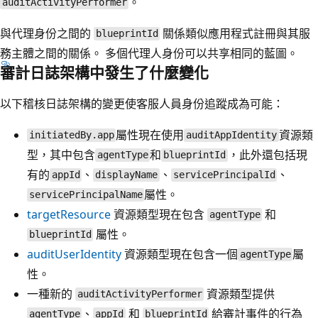
。
auditActivityPerformer
與代理身份之間的
關係類似應用程式註冊與其服
blueprintId
務主體之間的關係。 多個代理人身份可以共享相同的藍圖。
審計日誌架構中發生了什麼變化
以下稽核日誌架構的變更使客服人員身份追蹤成為可能：
屬性現在使用
資源類
initiatedBy.app
auditAppIdentity
型，其中包含
和
，此外還包括現
agentType
blueprintId
有的
、
、
、
appId
displayName
servicePrincipalId
屬性。
servicePrincipalName
targetResource
資源類型現在包含
和
agentType
屬性。
blueprintId
auditUserIdentity
資源類型現在包含一個
屬
agentType
性。
一種新的
資源類型提供
auditActivityPerformer
、
和
給審計事件的行為
agentType
appId
blueprintId