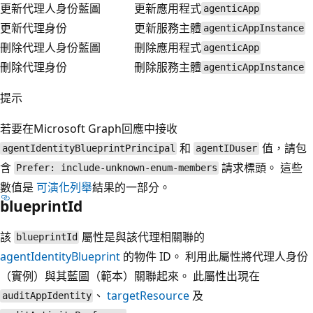
更新代理人身份藍圖
更新應用程式
agenticApp
更新代理身份
更新服務主體
agenticAppInstance
刪除代理人身份藍圖
刪除應用程式
agenticApp
刪除代理身份
刪除服務主體
agenticAppInstance
提示
若要在Microsoft Graph回應中接收
和
值，請包
agentIdentityBlueprintPrincipal
agentIDuser
含
請求標頭。 這些
Prefer: include-unknown-enum-members
數值是
可演化列舉
結果的一部分。
blueprintId
該
屬性是與該代理相關聯的
blueprintId
agentIdentityBlueprint
的物件 ID。 利用此屬性將代理人身份
（實例）與其藍圖（範本）關聯起來。 此屬性出現在
、
targetResource
及
auditAppIdentity