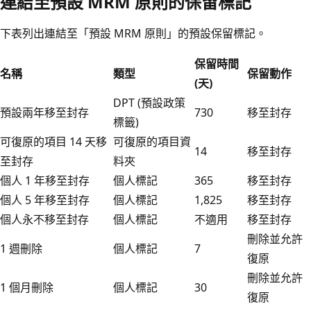
連結至預設 MRM 原則的保留標記
下表列出連結至「預設 MRM 原則」的預設保留標記。
保留時間
名稱
類型
保留動作
(天)
DPT (預設政策
預設兩年移至封存
730
移至封存
標籤)
可復原的項目 14 天移
可復原的項目資
14
移至封存
至封存
料夾
個人 1 年移至封存
個人標記
365
移至封存
個人 5 年移至封存
個人標記
1,825
移至封存
個人永不移至封存
個人標記
不適用
移至封存
刪除並允許
1 週刪除
個人標記
7
復原
刪除並允許
1 個月刪除
個人標記
30
復原