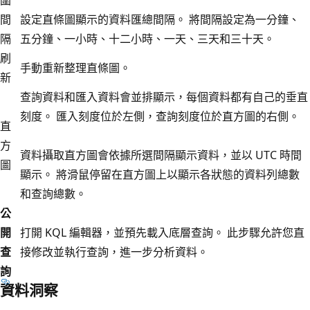
間
設定直條圖顯示的資料匯總間隔。 將間隔設定為一分鐘、
隔
五分鐘、一小時、十二小時、一天、三天和三十天。
刷
手動重新整理直條圖。
新
查詢資料和匯入資料會並排顯示，每個資料都有自己的垂直
刻度。 匯入刻度位於左側，查詢刻度位於直方圖的右側。
直
方
資料攝取直方圖會依據所選間隔顯示資料，並以 UTC 時間
圖
顯示。 將滑鼠停留在直方圖上以顯示各狀態的資料列總數
和查詢總數。
公
開
打開 KQL 編輯器，並預先載入底層查詢。 此步驟允許您直
查
接修改並執行查詢，進一步分析資料。
詢
資料洞察