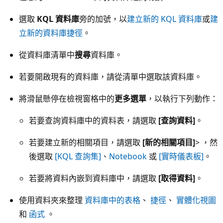
選取
KQL 資料庫
旁的加號，以
建立新的 KQL 資料庫
或
建
立新的資料庫捷徑
。
從資料庫清單中
搜尋
資料庫。
若要開啟現有的資料庫，請從清單中選取該資料庫。
將滑鼠懸停在檢視窗格中的
更多選單
，以執行下列動作：
若要查詢資料庫中的資料表，請選取
[查詢資料]
。
若要建立新的相關項目，請選取
[新的相關項目]
> ，然
後選取
[KQL 查詢集]
、
Notebook
或
[實時儀表板]
。
若要將資料內嵌到資料庫中，請選取
[取得資料]
。
使用資料夾來整理
資料庫中的表格
、
捷徑
、
實體化視圖
和
函式
。