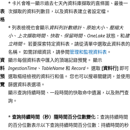
* 卡片會唯一顯示過去七天內資料庫擷取的直條圖、最後一
表
次擷取的資料列數目，以及資料表建立者設定檔。
格
* 列表檢視也會顯示
資料列計數總計
、
原始大小
、
壓縮大
小
、
上次擷取時間
、
快取
、
保留時間
、
OneLake
狀態，和
建
立時間
。 若要探索特定資料表，請從清單中選取此資料表的
名稱。 如需詳細資訊，請參閱
管理和監視資料表
。
資
顯示每個資料表中匯入的頂端記錄預覽。 顯示
料
IngestionTime
、
TableName
和
Record
。 選取
[資料行]
即可
預
選取樞紐檢視的資料行和值。 您也可以搜尋關鍵詞，並使用
覽
篩選資料表選項。
顯示查詢持續時間、一段時間的快取命中遺漏，以及熱門查
詢。
*
查詢持續時間（秒）隨時間百分位數變化：
查詢持續時間
的百分位數表示以下查詢持續時間百分位數：持續時間的秒