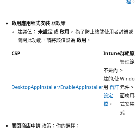
檔
啟用應用程式安裝
器政策
建議值：
未設定
或
啟用
。 為了防止終端使用者封鎖或
關閉此功能，請將該值設為
啟用
。
CSP
Intune
群組原
管理範
不是內
>
建的;使
Windo
DesktopAppInstaller/EnableAppInstaller
用
自訂
元件 >
設定
面應用
檔
。
式安裝
式
關閉商店申請
政策：你的選擇：