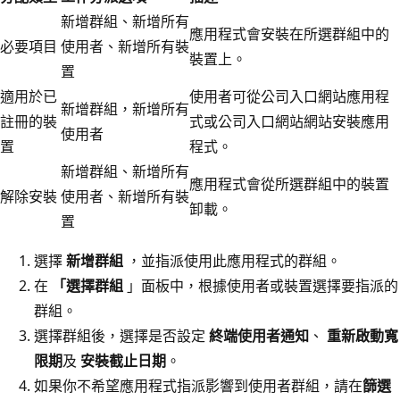
新增群組、新增所有
應用程式會安裝在所選群組中的
必要項目
使用者、新增所有裝
裝置上。
置
適用於已
使用者可從公司入口網站應用程
新增群組，新增所有
註冊的裝
式或公司入口網站網站安裝應用
使用者
置
程式。
新增群組、新增所有
應用程式會從所選群組中的裝置
解除安裝
使用者、新增所有裝
卸載。
置
選擇
新增群組
，並指派使用此應用程式的群組。
在
「選擇群組
」面板中，根據使用者或裝置選擇要指派的
群組。
選擇群組後，選擇是否設定
終端使用者通知
、
重新啟動寬
限期
及
安裝截止日期
。
如果你不希望應用程式指派影響到使用者群組，請在
篩選