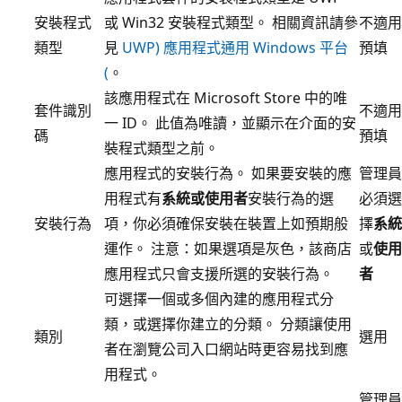
安裝程式
或 Win32 安裝程式類型。 相關資訊請參
不適用
類型
見
UWP) 應用程式通用 Windows 平台
預填
(
。
該應用程式在 Microsoft Store 中的唯
套件識別
不適用
一 ID。 此值為唯讀，並顯示在介面的安
碼
預填
裝程式類型之前。
應用程式的安裝行為。 如果要安裝的應
管理員
用程式有
系統或
使用者
安裝行為的選
必須選
安裝行為
項，你必須確保安裝在裝置上如預期般
擇
系統
運作。 注意：如果選項是灰色，該商店
或
使用
應用程式只會支援所選的安裝行為。
者
可選擇一個或多個內建的應用程式分
類，或選擇你建立的分類。 分類讓使用
類別
選用
者在瀏覽公司入口網站時更容易找到應
用程式。
管理員