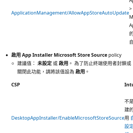
A
>
ApplicationManagement/AllowAppStoreAutoUpdate
M
A
啟用 App Installer Microsoft Store Source
policy
建議值：
未設定
或
啟用
。 為了防止終端使用者封鎖或
關閉此功能，請將該值設為
啟用
。
CSP
Int
不
建的
DesktopAppInstaller/EnableMicrosoftStoreSource
用
設