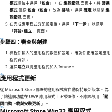
模式
欄位中選擇
「包含
」。 在
編輯指派
面板中，將
篩選
模式
值從
包含（包含
）改為
排除
。 選擇
確定
以關閉
編
輯指派
面板。
在完成應用程式分配設定後，選擇
「下一步
」以顯示
「評論+建立
」頁面。
步驟四：審查與創建
檢視你輸入的應用程式數值和設定。 確認你正確設定應用
程式資訊。
選擇
建立
以將應用程式加入 Intune。
應用程式更新
從 Microsoft Store 部署的應用程式會自動保持最新版本。 為
了讓這個功能在 UWP 應用程式上正常運作，不應該啟用
「關
閉自動下載與安裝更新
」。
Microsoft Store Win32 應用程式