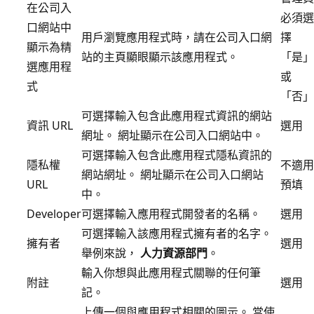
在公司入
必須選
口網站中
用戶瀏覽應用程式時，請在公司入口網
擇
顯示為精
站的主頁顯眼顯示該應用程式。
「是」
選應用程
或
式
「否」
可選擇輸入包含此應用程式資訊的網站
資訊 URL
選用
網址。 網址顯示在公司入口網站中。
可選擇輸入包含此應用程式隱私資訊的
隱私權
不適用
網站網址。 網址顯示在公司入口網站
URL
預填
中。
Developer
可選擇輸入應用程式開發者的名稱。
選用
可選擇輸入該應用程式擁有者的名字。
擁有者
選用
舉例來說，
人力資源部門
。
輸入你想與此應用程式關聯的任何筆
附註
選用
記。
上傳一個與應用程式相關的圖示。 當使