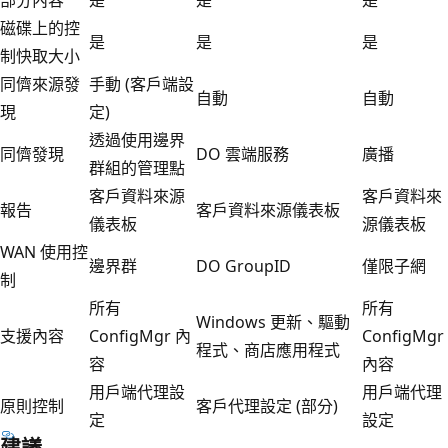
磁碟上的控
是
是
是
制快取大小
同儕來源發
手動 (客戶端設
自動
自動
現
定)
透過使用邊界
同儕發現
DO 雲端服務
廣播
群組的管理點
客戶資料來源
客戶資料來
報告
客戶資料來源儀表板
儀表板
源儀表板
WAN 使用控
邊界群
DO GroupID
僅限子網
制
所有
所有
Windows 更新、驅動
支援內容
ConfigMgr 內
ConfigMgr
程式、商店應用程式
容
內容
用戶端代理設
用戶端代理
原則控制
客戶代理設定 (部分)
定
設定
建議