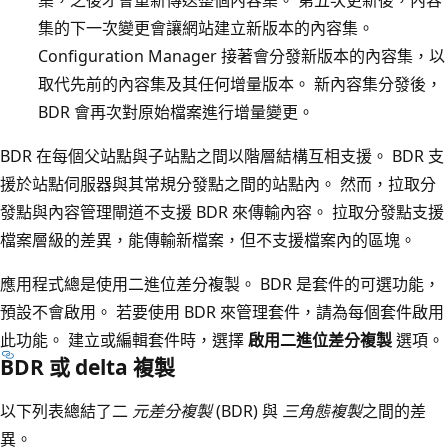
集的下一次變更會讓網站建立新版本的內容集。
Configuration Manager 接著會分發新版本的內容集，以
取代先前的內容集及其任何增量版本。 新內容集分發後，
BDR 會再次對原始檔案進行增量變更。
BDR 在每個父站點與子站點之間以階層結構互相支援。 BDR 支
援於站點伺服器與其常規分發點之間的站點內。 然而，拉取分
發點與內容管理閘道不支援 BDR 來傳輸內容。 拉取分發點支援
檔案層級的差異，能傳輸新檔案，但不支援檔案內的區塊。
應用程式總是使用二進位差分複製。 BDR 是套件的可選功能，
預設不會啟用。 若要使用 BDR 來管理套件，請為每個套件啟用
此功能。 建立或編輯套件時，選擇
啟用二進位差分複製
選項。
BDR 或 delta 複製
以下列表總結了二
元差分複製
(BDR) 與
三角態複製
之間的差
異。