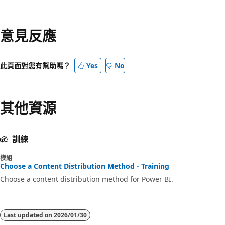
意見反應
此頁面對您有幫助嗎？
Yes
No
其他資源
訓練
模組
Choose a Content Distribution Method - Training
Choose a content distribution method for Power BI.
Last updated on
2026/01/30